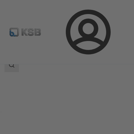
Login
Produkte
Produktkatalog
MultiEco
Suchbereich
Suchbereich