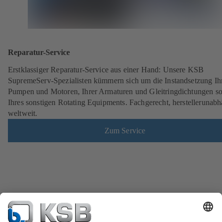
Reparatur-Service
Erstklassiger Reparatur-Service aus einer Hand: Unsere KSB
SupremeServ-Spezialisten kümmern sich um die Instandsetzung Ih
Pumpen und Motoren, Ihrer Armaturen und Gleitringdichtungen s
Ihres sonstigen Rotating Equipments. Fachgerecht, herstellerunabh
weltweit.
Zum Service