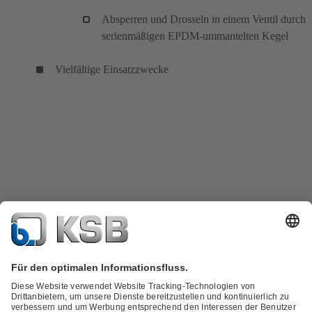
Absperren und Drosseln in einem Ventil durch
serienmäßigen EPDM-ummantelten Kegel
Vielfältige Einsatzzwecke