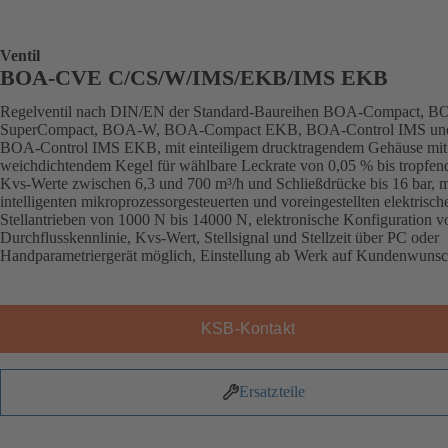
Ventil
BOA-CVE C/CS/W/IMS/EKB/IMS EKB
Regelventil nach DIN/EN der Standard-Baureihen BOA-Compact, B
SuperCompact, BOA-W, BOA-Compact EKB, BOA-Control IMS un
BOA-Control IMS EKB, mit einteiligem drucktragendem Gehäuse mit
weichdichtendem Kegel für wählbare Leckrate von 0,05 % bis tropfend
Kvs-Werte zwischen 6,3 und 700 m³/h und Schließdrücke bis 16 bar, m
intelligenten mikroprozessorgesteuerten und voreingestellten elektrisch
Stellantrieben von 1000 N bis 14000 N, elektronische Konfiguration v
Durchflusskennlinie, Kvs-Wert, Stellsignal und Stellzeit über PC oder
Handparametriergerät möglich, Einstellung ab Werk auf Kundenwunsc
KSB-Kontakt
Ersatzteile