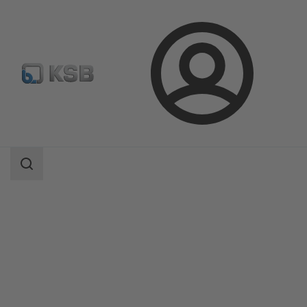
Login
Produkte
Produktkatalog
BOA-CVE C/CS/W/IMS/EKB/IMS EKB
Suchbereich
Suchbereich