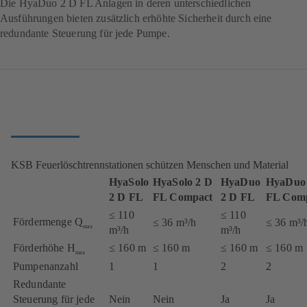
Die HyaDuo 2 D FL Anlagen in deren unterschiedlichen
Ausführungen bieten zusätzlich erhöhte Sicherheit durch eine
redundante Steuerung für jede Pumpe.
KSB Feuerlöschtrennstationen schützen Menschen und Material
HyaSolo
HyaSolo 2 D
HyaDuo
HyaDuo
2 D FL
FL Compact
2 D FL
FL Com
≤ 110
≤ 110
Fördermenge Q
≤ 36 m³/h
≤ 36 m³/
max
m³/h
m³/h
Förderhöhe H
≤ 160 m
≤ 160 m
≤ 160 m
≤ 160 m
max
Pumpenanzahl
1
1
2
2
Redundante
Steuerung für jede
Nein
Nein
Ja
Ja