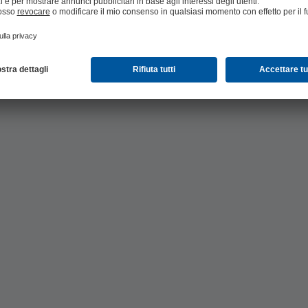
Risultati rapidi
 siamo
Il tempo è prezioso: KSB SupremeServ passa dalla prima m
a di
all'elaborazione delle opzioni di ottimizzazione in sole 4 se