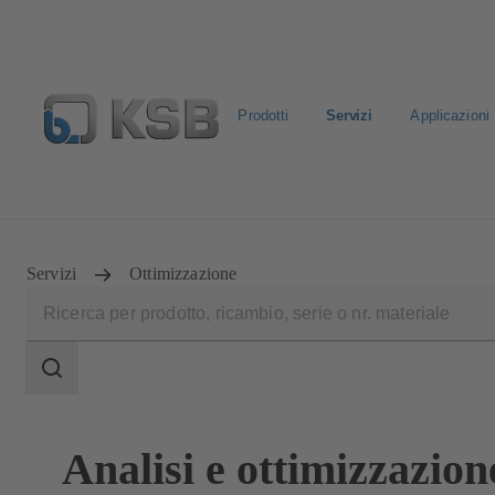
Prodotti
Servizi
Applicazioni
Seleziona un prodotto standard
Configura prodotto
L
Servizi
Ottimizzazione
Ambito
della
ricerca
Ambito
della
ricerca
Analisi e ottimizzazion