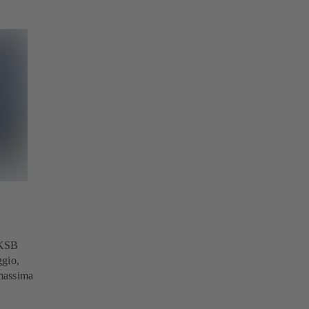
i KSB
ggio,
 massima