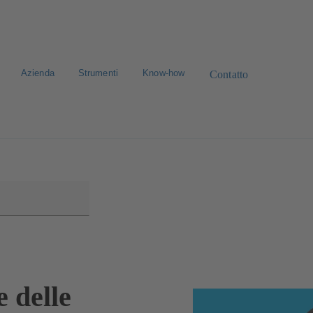
Azienda
Strumenti
Know-how
Contatto
avora con noi
Ricerca standard dei ricambi
e delle