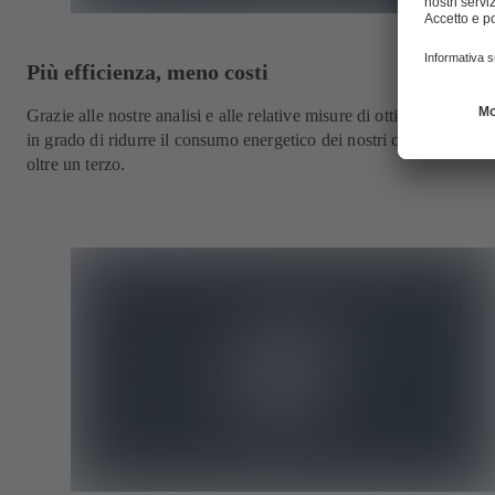
Più efficienza, meno costi
Grazie alle nostre analisi e alle relative misure di ottimizzazione,
in grado di ridurre il consumo energetico dei nostri clienti in medi
oltre un terzo.