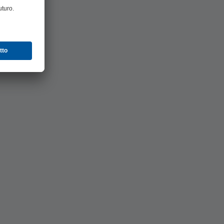
isurazione
ttimane.