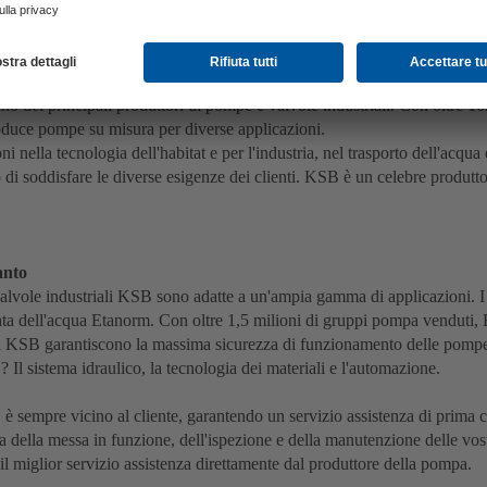
iali
dei principali produttori di pompe e valvole industriali. Con oltre 16.
roduce pompe su misura per diverse applicazioni.
ella tecnologia dell'habitat e per l'industria, nel trasporto dell'acqua 
ado di soddisfare le diverse esigenze dei clienti. KSB è un celebre pro
anto
alvole industriali KSB sono adatte a un'ampia gamma di applicazioni. I pr
zata dell'acqua Etanorm. Con oltre 1,5 milioni di gruppi pompa venduti
enza KSB garantiscono la massima sicurezza di funzionamento delle pompe 
Il sistema idraulico, la tecnologia dei materiali e l'automazione.
 sempre vicino al cliente, garantendo un servizio assistenza di prima cl
pa della messa in funzione, dell'ispezione e della manutenzione delle v
 il miglior servizio assistenza direttamente dal produttore della pompa.