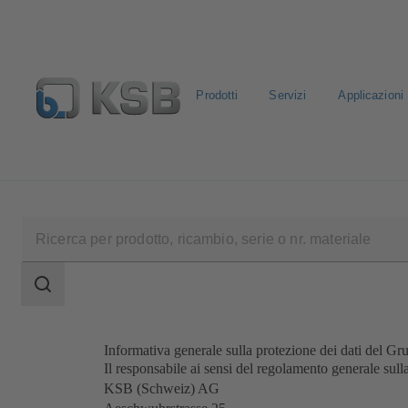
Prodotti
Servizi
Applicazioni
Seleziona un prodotto standard
Configura prodotto
L
Ambito
della
ricerca
Ambito
della
ricerca
Informativa generale sulla protezione dei dati del 
Il responsabile ai sensi del regolamento generale sulla
KSB (Schweiz) AG