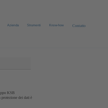
Azienda
Strumenti
Know-how
Contatto
avora con noi
Ricerca standard dei ricambi
Gruppo KSB
 protezione dei dati è