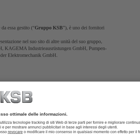
a essa gestito (“
Gruppo KSB
”), è uno dei fornitori
tazione nel suo sito di altre unità del suo gruppo,
, KAGEMA Industrieausrüstungen GmbH, Pumpen-
er Elektromechanik GmbH.
ei dati del