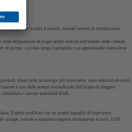
000 dipendenti in tutto il mondo, nonché società di distribuzione,
e nella depurazione di acque reflue nonché nell'ambito delle centrali
duttore di pompe, con una lunga esperienza e un approfondito know-how
odotti, dotati delle tecnologie più innovative, sono utilizzati da molti
, Etanorm è una delle pompe normalizzate dell'acqua di maggior
industriali e valvole industriali KSB.
asse. Esperti certificati con un ampio bagaglio di esperienze
ostre pompe, valvole e impianti completi direttamente in loco. KSB