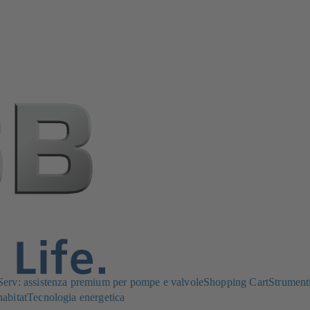
rv: assistenza premium per pompe e valvole
Shopping Cart
Strument
habitat
Tecnologia energetica