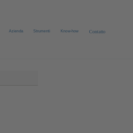
Azienda
Strumenti
Know-how
Contatto
avora con noi
Ricerca standard dei ricambi