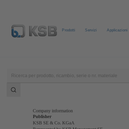
Prodotti
Servizi
Applicazioni
Seleziona un prodotto standard
Configura prodotto
L
Ambito
della
ricerca
Ambito
della
ricerca
Company information
Publisher
KSB SE & Co. KGaA