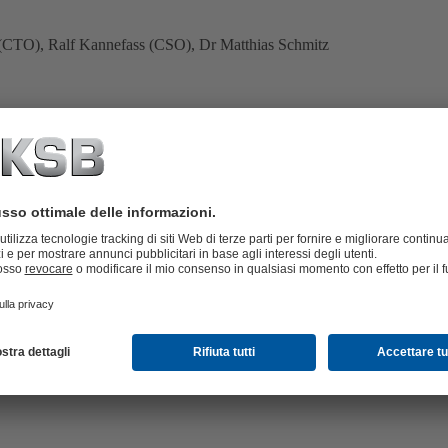
CTO), Ralf Kannefass (CSO), Dr Matthias Schmitz