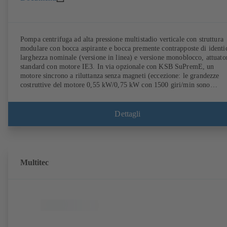
Pompa centrifuga ad alta pressione multistadio verticale con struttura
modulare con bocca aspirante e bocca premente contrapposte di identi
larghezza nominale (versione in linea) e versione monoblocco, attuato
standard con motore IE3. In via opzionale con KSB SuPremE, un
motore sincrono a riluttanza senza magneti (eccezione: le grandezze
costruttive del motore 0,55 kW/0,75 kW con 1500 giri/min sono
realizzate con magneti permanenti) con classe di efficienza IE4/IE5 a
norma IEC TS 60034-30-2:2016, per l'impiego con il sistema di
regolazione della velocità tipo KSB PumpDrive 2 o KSB PumpDrive 
Dettagli
Eco senza sensore di posizione del rotore. Punti di fissaggio a norma
EN 50347, dimensioni involucro a norma DIN V 42673 (07-2011).
Disponibile in versione ATEX.
Multitec