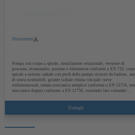
Documenti
Pompa con corpo a spirale, installazione orizzontale, versione di
processo, monostadio, potenze e dimensioni conformi a EN 733, corp
spirale a sezione radiale con piedi della pompa ricavati da fusione, ane
di usura sostituibili, girante radiale chiusa con pale curve
tridimensionali, tenuta meccanica semplice conforme a EN 12756, ten
meccanica doppia conforme a EN 12756, cuscinetti lato comando:
cuscinetti volventi, cuscinetti lato pompa: cuscinetti a scorrimento con
motore KSB SuPremE senza magneti (eccezione: le grandezze
costruttive del motore 0,55 kW / 0,75 kW con 1500 giri/min sono
Dettagli
realizzate con magneti permanenti) della classe di efficienza IE4/IE5 
sistema di regolazione del regime PumpDrive, disponibile in versione
ATEX