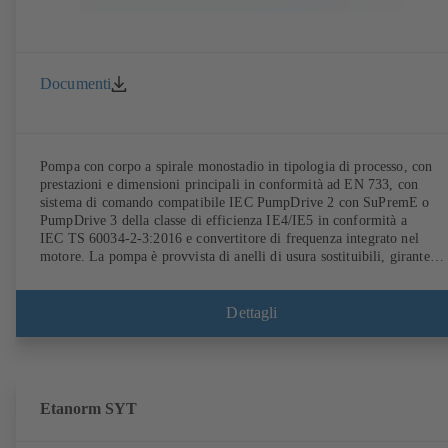
Documenti
Pompa con corpo a spirale monostadio in tipologia di processo, con
prestazioni e dimensioni principali in conformità ad EN 733, con
sistema di comando compatibile IEC PumpDrive 2 con SuPremE o
PumpDrive 3 della classe di efficienza IE4/IE5 in conformità a
IEC TS 60034-2-3:2016 e convertitore di frequenza integrato nel
motore. La pompa è provvista di anelli di usura sostituibili, girante
radiale chiusa con pale curve tridimensionali, tenuta meccanica singol
tenuta meccanica doppia conformi ad EN 12756, albero nella zona del
tenuta con bussola di protezione sostituibile. La tipologia di processo
Dettagli
consente lo smontaggio del giunto, dei supporti e della girante, senza
dover separare il corpo pompa dalle tubazioni. Punti di fissaggio a
norma IEC 60072, dimensioni involucro a norma DIN V 42673 (07-
2011). Disponibile in versione ATEX. Notevolmente superiore ai
requisiti di efficienza delle direttive ErP.
Etanorm SYT