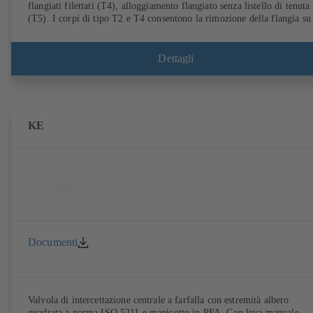
flangiati filettati (T4), alloggiamento flangiato senza listello di tenuta
(T5). I corpi di tipo T2 e T4 consentono la rimozione della flangia su
lato e il montaggio come valvola finale con controflangia. Collegamen
secondo EN, ASME e JIS.
Dettagli
KE
Documenti
Valvola di intercettazione centrale a farfalla con estremità albero
quadrata a norma ISO 5211 e manicotto in PFA. Con leva manuale,