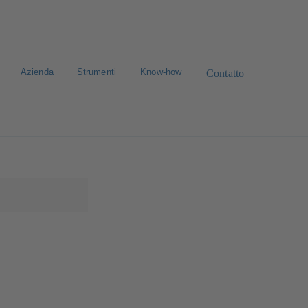
Azienda
Strumenti
Know-how
Contatto
avora con noi
Ricerca standard dei ricambi