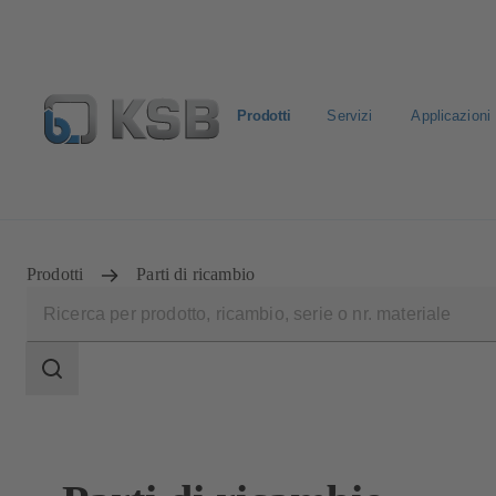
Prodotti
Servizi
Applicazioni
Seleziona un prodotto standard
Configura prodotto
L
Prodotti
Parti di ricambio
Ambito
della
ricerca
Ambito
della
ricerca