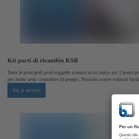
Kit parti di ricambio KSB
Tutte le principali parti soggette a usura in un unico set. I nostri p
per molte serie costruttive di pompe. Possono essere ordinati facil
Vai al servizio