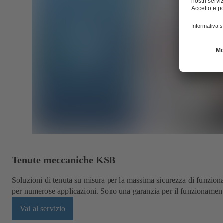
Tenute meccaniche KSB
Soluzioni di tenuta su misura per la massima sicurezza di funzi
per numerose applicazioni. Sono una garanzia per il funzionamento
Vai al servizio