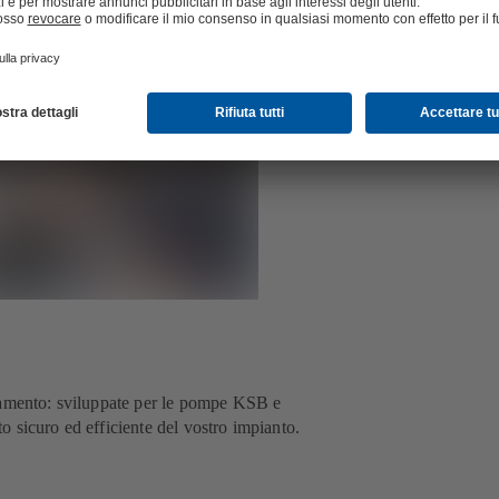
onamento: sviluppate per le pompe KSB e
 sicuro ed efficiente del vostro impianto.