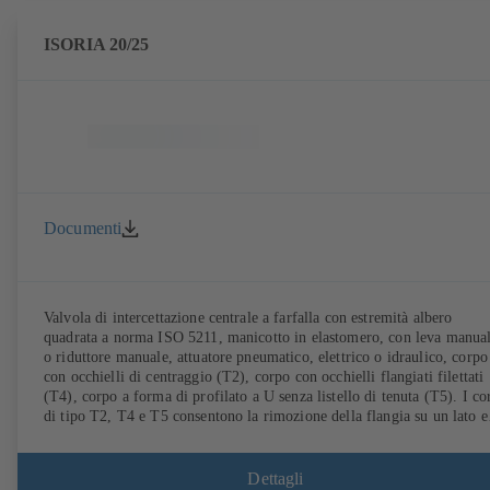
ISORIA 20/25
Documenti
Valvola di intercettazione centrale a farfalla con estremità albero
quadrata a norma ISO 5211, manicotto in elastomero, con leva manua
o riduttore manuale, attuatore pneumatico, elettrico o idraulico, corpo
con occhielli di centraggio (T2), corpo con occhielli flangiati filettati
(T4), corpo a forma di profilato a U senza listello di tenuta (T5). I co
di tipo T2, T4 e T5 consentono la rimozione della flangia su un lato e 
montaggio come valvola finale con controflangia. Collegamenti secon
EN, ASME e JIS.
Dettagli