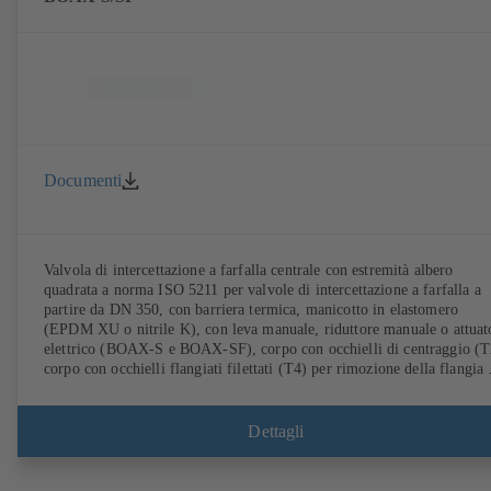
Documenti
Valvola di intercettazione a farfalla centrale con estremità albero
quadrata a norma ISO 5211 per valvole di intercettazione a farfalla a
partire da DN 350, con barriera termica, manicotto in elastomero
(EPDM XU o nitrile K), con leva manuale, riduttore manuale o attuat
elettrico (BOAX-S e BOAX-SF), corpo con occhielli di centraggio (T
corpo con occhielli flangiati filettati (T4) per rimozione della flangia 
un lato e montaggio come valvola finale, disco in acciaio inossidabile
1.4308, attacchi a norma EN.
Dettagli