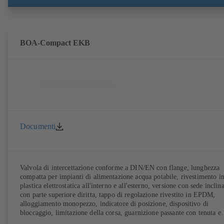
BOA-Compact EKB
Documenti
Valvola di intercettazione conforme a DIN/EN con flange, lunghezza
compatta per impianti di alimentazione acqua potabile, rivestimento i
plastica elettrostatica all'interno e all'esterno, versione con sede inclin
con parte superiore diritta, tappo di regolazione rivestito in EPDM,
alloggiamento monopezzo, indicatore di posizione, dispositivo di
bloccaggio, limitazione della corsa, guarnizione passante con tenuta e
controtenuta morbide, esente da manutenzione, (omologazione DVG