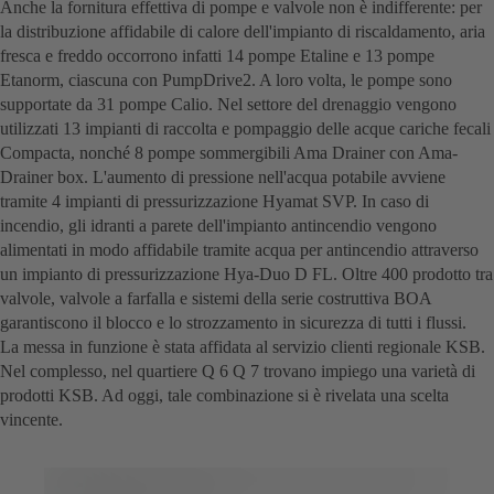
Anche la fornitura effettiva di pompe e valvole non è indifferente: per
la distribuzione affidabile di calore dell'impianto di riscaldamento, aria
fresca e freddo occorrono infatti 14 pompe Etaline e 13 pompe
Etanorm, ciascuna con PumpDrive2. A loro volta, le pompe sono
supportate da 31 pompe Calio. Nel settore del drenaggio vengono
utilizzati 13 impianti di raccolta e pompaggio delle acque cariche fecali
Compacta, nonché 8 pompe sommergibili Ama Drainer con Ama-
Drainer box. L'aumento di pressione nell'acqua potabile avviene
tramite 4 impianti di pressurizzazione Hyamat SVP. In caso di
incendio, gli idranti a parete dell'impianto antincendio vengono
alimentati in modo affidabile tramite acqua per antincendio attraverso
un impianto di pressurizzazione Hya-Duo D FL. Oltre 400 prodotto tra
valvole, valvole a farfalla e sistemi della serie costruttiva BOA
garantiscono il blocco e lo strozzamento in sicurezza di tutti i flussi.
La messa in funzione è stata affidata al servizio clienti regionale KSB.
Nel complesso, nel quartiere Q 6 Q 7 trovano impiego una varietà di
prodotti KSB. Ad oggi, tale combinazione si è rivelata una scelta
vincente.