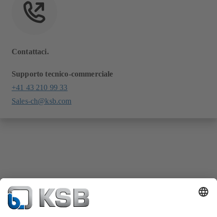
Contattaci.
Supporto tecnico-commerciale
+41 43 210 99 33
Sales-ch@ksb.com