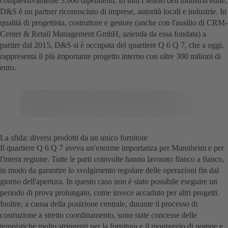
complessivamente 3.600 dipendenti. In tutti i settori dell'industria edile,
D&S è un partner riconosciuto di imprese, autorità locali e industrie. In
qualità di progettista, costruttore e gestore (anche con l'ausilio di CRM-
Center & Retail Management GmbH, azienda da essa fondata) a
partire dal 2015, D&S si è occupata del quartiere Q 6 Q 7, che a oggi,
rappresenta il più importante progetto interno con oltre 300 milioni di
euro.
La sfida: diversi prodotti da un unico fornitore
Il quartiere Q 6 Q 7 aveva un'enorme importanza per Mannheim e per
l'intera regione. Tutte le parti coinvolte hanno lavorato fianco a fianco,
in modo da garantire lo svolgimento regolare delle operazioni fin dal
giorno dell'apertura. In questo caso non è stato possibile eseguire un
periodo di prova prolungato, come invece accaduto per altri progetti.
Inoltre, a causa della posizione centrale, durante il processo di
costruzione a stretto coordinamento, sono state concesse delle
tempistiche molto stringenti per la fornitura e il montaggio di pompe e