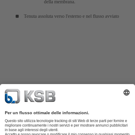
della membrana.
Tenuta assoluta verso l'esterno e nel flusso avviato