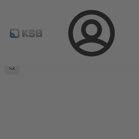
Login
Prodotti
Catalogo prodotti
SISTO-16
Ambito
della
ricerca
Ambito
della
ricerca