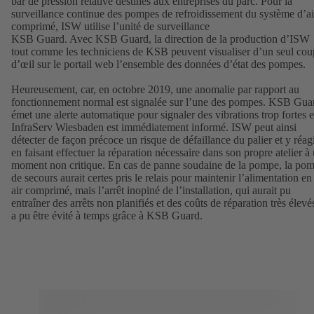
bar de pression relative destinés aux entreprises du parc. Pour la
surveillance continue des pompes de refroidissement du système d’ai
comprimé, ISW utilise l’unité de surveillance
KSB Guard. Avec KSB Guard, la direction de la production d’ISW
tout comme les techniciens de KSB peuvent visualiser d’un seul cou
d’œil sur le portail web l’ensemble des données d’état des pompes.
Heureusement, car, en octobre 2019, une anomalie par rapport au
fonctionnement normal est signalée sur l’une des pompes. KSB Gua
émet une alerte automatique pour signaler des vibrations trop fortes e
InfraServ Wiesbaden est immédiatement informé. ISW peut ainsi
détecter de façon précoce un risque de défaillance du palier et y réag
en faisant effectuer la réparation nécessaire dans son propre atelier à
moment non critique. En cas de panne soudaine de la pompe, la po
de secours aurait certes pris le relais pour maintenir l’alimentation en
air comprimé, mais l’arrêt inopiné de l’installation, qui aurait pu
entraîner des arrêts non planifiés et des coûts de réparation très élevé
a pu être évité à temps grâce à KSB Guard.