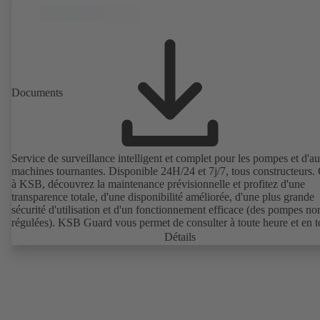
Documents
Service de surveillance intelligent et complet pour les pompes et d'au
machines tournantes. Disponible 24H/24 et 7j/7, tous constructeurs.
à KSB, découvrez la maintenance prévisionnelle et profitez d'une
transparence totale, d'une disponibilité améliorée, d'une plus grande
sécurité d'utilisation et d'un fonctionnement efficace (des pompes no
régulées). KSB Guard vous permet de consulter à toute heure et en t
lieu des données de fonctionnement importantes telles que les vibrati
Détails
température, les heures de fonctionnement et l'état de charge (des p
non régulées). En outre, pour tout écart par rapport au fonctionneme
normal, une notification sera immédiatement envoyée via le portail 
KSB Guard / l'application. Les experts du centre de surveillance K
apporteront également leur assistance lors de l'analyse des causes.