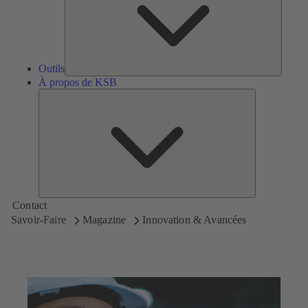
Outils
À propos de KSB
À
propos
de
KSB
Contact
Savoir-Faire
Magazine
Innovation & Avancées