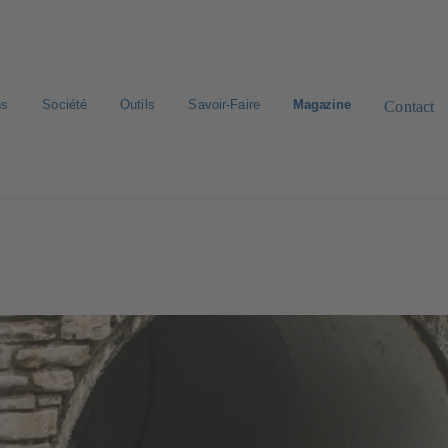
ns
Société
Outils
Savoir-Faire
Magazine
Contact
rd de pièces de rechange
Bibliothèque numérique
Carrière