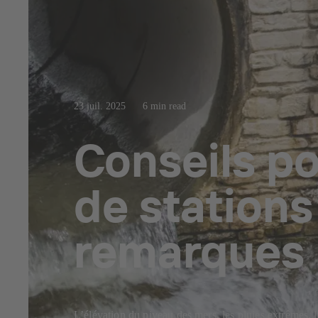
23 juil. 2025
6 min read
Conseils po
de stations
remarques
L’élévation du niveau des mers, les pluies extrêmes, 