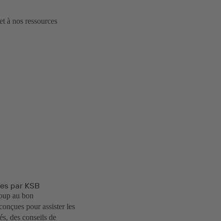
et à nos ressources
ues par KSB
ucoup au bon
onçues pour assister les
és, des conseils de