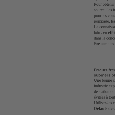
Pour obtenir
source : les 
pour les conc
pompage, les
La connaissa
loin : en eff
dans la conc
être atteinte
Erreurs fr
submersibl
Une bonne co
industrie ex
de station d
évitées à tou
Utilisez-les 
Défauts de 