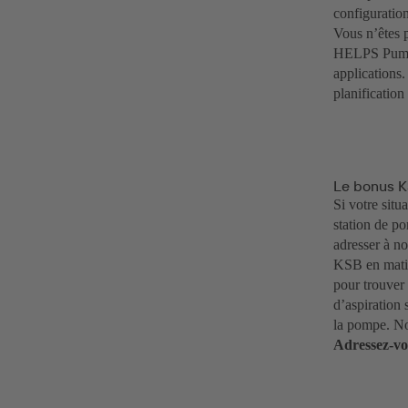
configuration
Vous n’êtes p
HELPS PumpSe
applications
planification
Le bonus K
Si votre situ
station de p
adresser à no
KSB en matiè
pour trouver
d’aspiration
la pompe. No
Adressez-vo