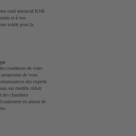
otre outil interactif KSB
oins et à vos
ase solide pour la
age
les conditions de votre
s proposons de vous
connaissances des experts
ais sur modèle réduit
et des chambres
l’écoulement en amont de
ine.