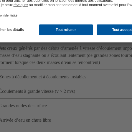
ts mentionnés ci-dessus sont problématiques, qu’ils soient isolés ou com
vortex à l’entrée de la pompe, des vortex de surface aérés, des vortex i
 instables dans la bâche de pompage – autant de conditions indésirables
ydrauliques à éviter lors de la conception des stations de pompage
Jets creux générés par des débits d’amenée à vitesse d’écoulement impo
masse d’eau stagnante ou s’écoulant lentement (de grandes zones tourbil
forment lorsque ces deux masses d’eau se rencontrent)
Zones à décollement et à écoulements instables
Écoulements à grande vitesse (v > 2 m/s)
Grandes ondes de surface
Arrivée d’eau en chute libre