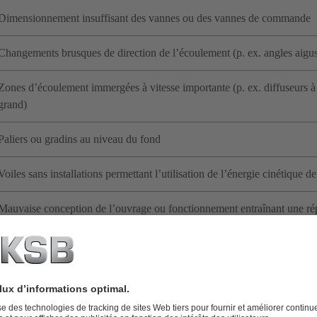
Dimensionnement insuffisant des vannes ou des vannes de commande
Changements brusques de direction de l’écoulement (p. ex. angles aigu
Zones d’écoulement immergées à vitesse importante (p. ex. diffuseurs à
grand)
Paliers ou gradins au niveau du fond
Voiles sans installations permettant l’utilisation de l’énergie cinétique de
Mauvaise conception de l’ouvrage ou fonctionnement entraînant une rép
de l’écoulement dans la bâche de pompage
Arrivée d’eau au-dessus du niveau d’eau dans la bâche de pompage