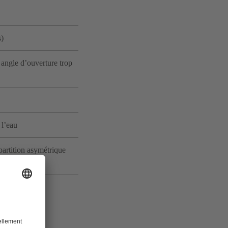
s)
 angle d’ouverture trop
 l’eau
artition asymétrique