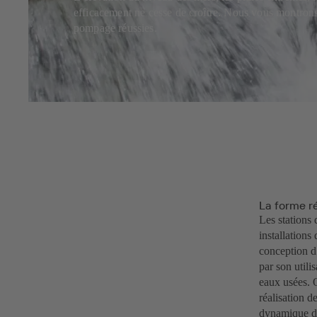
efficacement ne cesse de croître. Nous vous montrons 
pompage réussies.
La forme r
Les stations
installations
conception d
par son utili
eaux usées. O
réalisation d
dynamique de