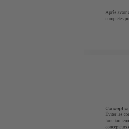
Après avoir d
complètes po
Conception
Éviter les co
fonctionneme
concepteurs e