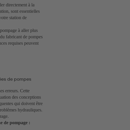
er directement à la
tion, sont essentielles
votre station de
pompage à aller plus
s du fabricant de pompes
nces requises peuvent
pées de pompes
s erreurs. Cette
luation des conceptions
quentes qui doivent être
 problèmes hydrauliques.
rage.
che de pompage :