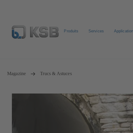
Produits
Services
Applicatio
Configurer un produit
KSB Select
Recherche standa
Magazine
Trucs & Astuces