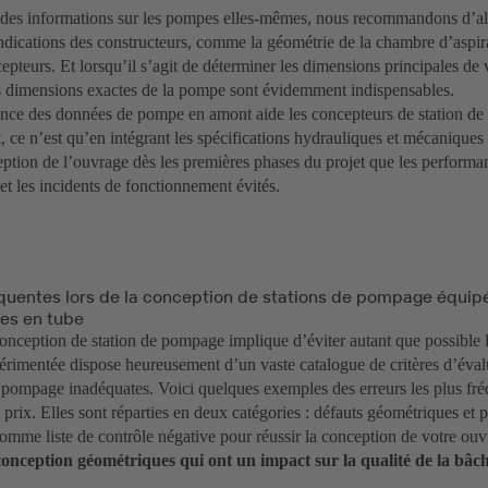
 des informations sur les pompes elles-mêmes, nous recommandons d’all
indications des constructeurs, comme la géométrie de la chambre d’aspira
epteurs. Et lorsqu’il s’agit de déterminer les dimensions principales de 
 dimensions exactes de la pompe sont évidemment indispensables.
nce des données de pompe en amont aide les concepteurs de station de 
et, ce n’est qu’en intégrant les spécifications hydrauliques et mécanique
eption de l’ouvrage dès les premières phases du projet que les performa
s et les incidents de fonctionnement évités.
équentes lors de la conception de stations de pompage équi
es en tube
nception de station de pompage implique d’éviter autant que possible le
périmentée dispose heureusement d’un vaste catalogue de critères d’éva
e pompage inadéquates. Voici quelques exemples des erreurs les plus fré
t prix. Elles sont réparties en deux catégories : défauts géométriques et
comme liste de contrôle négative pour réussir la conception de votre ouv
conception géométriques qui ont un impact sur la qualité de la bâ