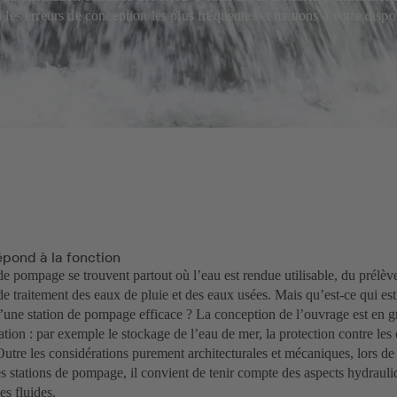
les erreurs de conception les plus fréquentes et mettons à votre disp
épond à la fonction
 de pompage se trouvent partout où l’eau est rendue utilisable, du prél
 de traitement des eaux de pluie et des eaux usées. Mais qu’est-ce qui es
’une station de pompage efficace ? La conception de l’ouvrage est en g
sation : par exemple le stockage de l’eau de mer, la protection contre les
utre les considérations purement architecturales et mécaniques, lors de 
es stations de pompage, il convient de tenir compte des aspects hydrauliq
s fluides.