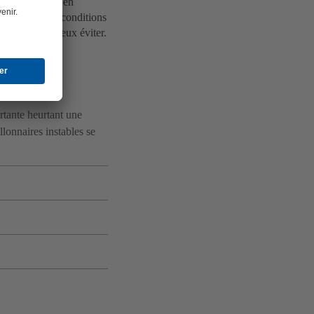
binés. Il peut en
mmergés et des conditions
 qu’il vaut mieux éviter.
 :
rtante heurtant une
lonnaires instables se