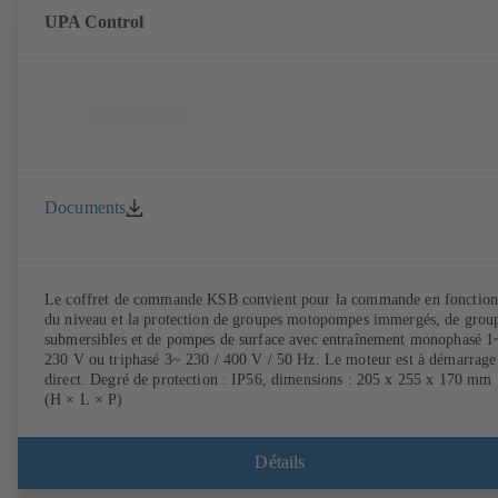
UPA Control
Documents
Le coffret de commande KSB convient pour la commande en fonction
du niveau et la protection de groupes motopompes immergés, de grou
submersibles et de pompes de surface avec entraînement monophasé 1
230 V ou triphasé 3~ 230 / 400 V / 50 Hz. Le moteur est à démarrage
direct. Degré de protection : IP56, dimensions : 205 x 255 x 170 mm
(H × L × P)
Détails