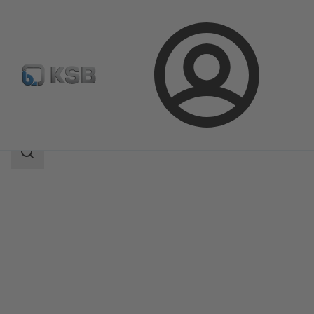
Connexion
Produits
Catalogue produits
NORI 40 ZXLB/ZXSB
Champ
des
recherches
Champ
des
recherches