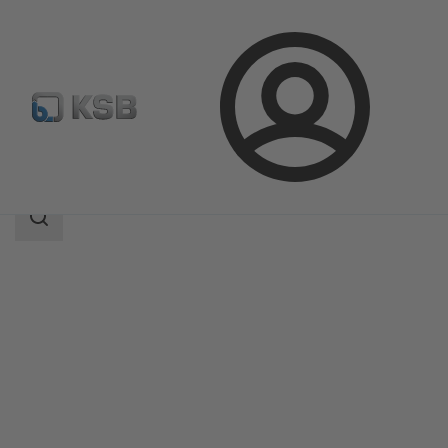
Connexion
Produits
Catalogue produits
ECOLINE PTF 150-600
Champ
des
recherches
Champ
des
recherches