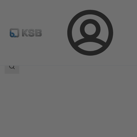
Connexion
Produits
Catalogue produits
Rotex
Champ
des
recherches
Champ
des
recherches