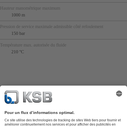
Hauteur manométrique maximum
1000 m
Pression de service maximale admissible côté refoulement
150 bar
Température max. autorisée du fluide
210 °C