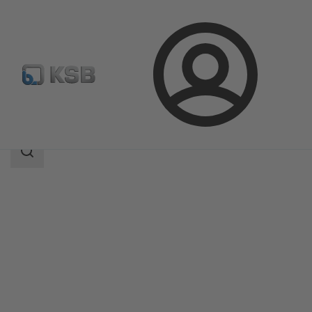
Connexion
Produits
Catalogue produits
RHD
Champ
des
recherches
Champ
des
recherches