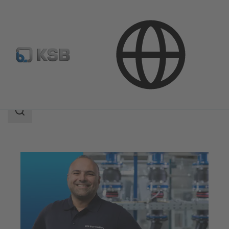
Servicios
Servicio puesta a punto
Área
de
búsqueda
Área
de
búsqueda