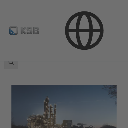
Aplicaciones
Industria
Industria química
Área
de
búsqueda
Área
de
búsqueda