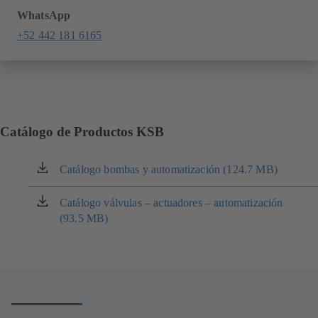
WhatsApp
+52 442 181 6165
Catálogo de Productos KSB
Catálogo bombas y automatización (124.7 MB)
(se
abre
en
Catálogo válvulas – actuadores – automatización
(se
una
(93.5 MB)
abre
nueva
en
pestaña)
una
nueva
pestaña)