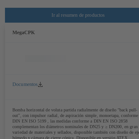
Ir al resumen de productos
MegaCPK
Documentos
Bomba horizontal de voluta partida radialmente de diseño “back pull-
out”, con impulsor radial, de aspiración simple, monoetapa, conforme
DIN EN ISO 5199 , las medidas conforme a DIN EN ISO 2858
complementan los diámetros nominales de DN25 y ≥ DN200, en gran
variedad de materiales y sellados, disponible también con diseño de ej
húmedo y cámara de cierre cónica. Disponible en versión ATEX.