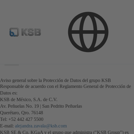
Área
de
búsqueda
Área
de
búsqueda
Aviso general sobre la Protección de Datos del grupo KSB
Responsable de acuerdo con el Reglamento General de Protección de
Datos es:
KSB de México, S.A. de C.V.
Av. Peñuelas No. 19 | San Pedrito Peñuelas
Querétaro, Qro. 76148
Tel: +52 442 427 5500
E-mail:
alejandra.zavala@ksb.com
KSB SE & Co. KGaA y el grupo que administra ("KSB Group") es