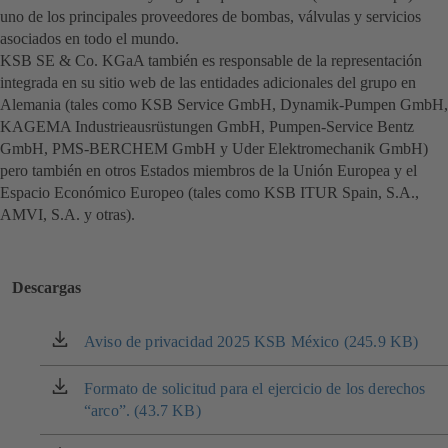
uno de los principales proveedores de bombas, válvulas y servicios
asociados en todo el mundo.
KSB SE & Co. KGaA también es responsable de la representación
integrada en su sitio web de las entidades adicionales del grupo en
Alemania (tales como KSB Service GmbH, Dynamik-Pumpen GmbH,
KAGEMA Industrieausrüstungen GmbH, Pumpen-Service Bentz
GmbH, PMS-BERCHEM GmbH y Uder Elektromechanik GmbH)
pero también en otros Estados miembros de la Unión Europea y el
Espacio Económico Europeo (tales como KSB ITUR Spain, S.A.,
AMVI, S.A. y otras).
Descargas
Aviso de privacidad 2025 KSB México (245.9 KB)
(se
abre
en
Formato de solicitud para el ejercicio de los derechos
(se
una
“arco”. (43.7 KB)
abre
nueva
en