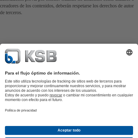
creadores de los contenidos, deberán respetarse los derechos de autor
de terceros.
Catálogo de productos
Repuestos KSB
SupremeServ
KSB SupremeServ: Premium service for pumps and
valves
Herramientas
Aguas residuales
Agua
Industria
Edificacion
Energía
Empresa
Eventos
Prensa
Empleo
Redes sociales