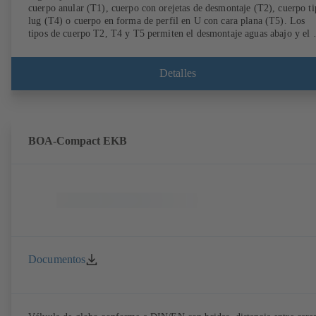
cuerpo anular (T1), cuerpo con orejetas de desmontaje (T2), cuerpo t
lug (T4) o cuerpo en forma de perfil en U con cara plana (T5). Los
tipos de cuerpo T2, T4 y T5 permiten el desmontaje aguas abajo y el 
como válvula de final de línea con una contrabrida. Conexiones según
EN, ASME, JIS.
Detalles
BOA-Compact EKB
Documentos