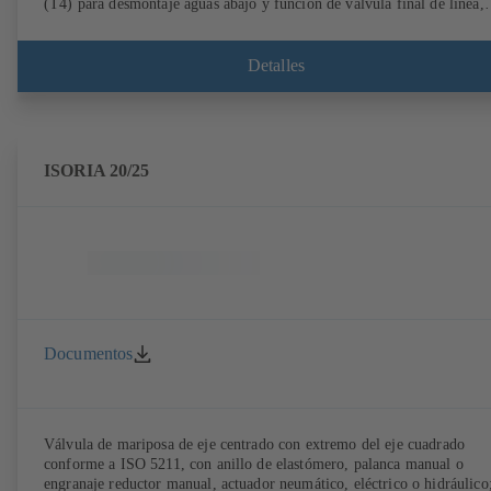
(T4) para desmontaje aguas abajo y función de válvula final de línea,
mariposa de acero inoxidable 1.4308, conexiones según EN.
Detalles
ISORIA 20/25
Documentos
Válvula de mariposa de eje centrado con extremo del eje cuadrado
conforme a ISO 5211, con anillo de elastómero, palanca manual o
engranaje reductor manual, actuador neumático, eléctrico o hidráulico