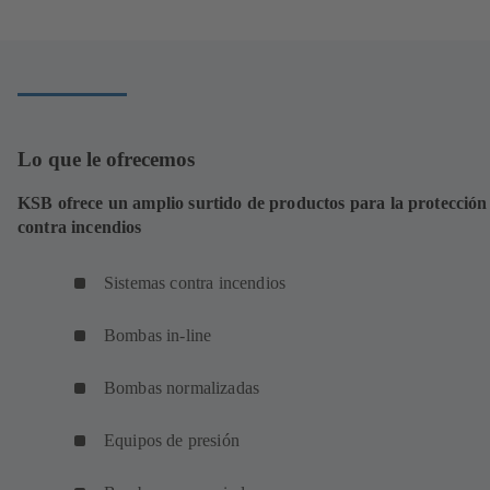
pestaña)
una
nueva
pestaña)
Lo que le ofrecemos
KSB ofrece un amplio surtido de productos para la protección
contra incendios
Sistemas contra incendios
Bombas in-line
Bombas normalizadas
Equipos de presión