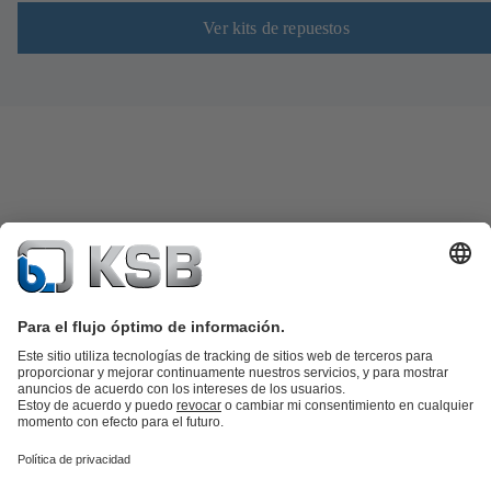
Ver kits de repuestos
Catálogo de productos
Repuestos KSB
SupremeServ
KSB SupremeServ: Premium service for pumps and