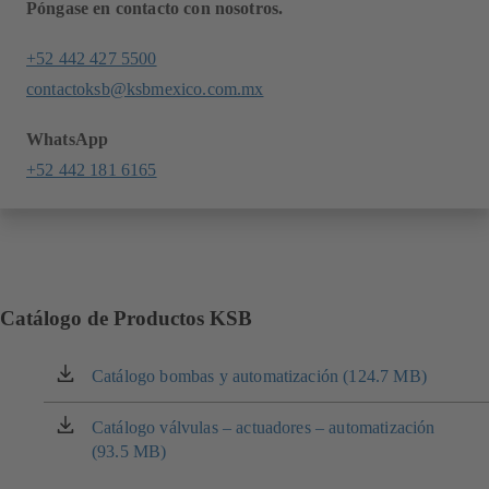
Póngase en contacto con nosotros.
+52 442 427 5500
contactoksb@ksbmexico.com.mx
WhatsApp
+52 442 181 6165
Catálogo de Productos KSB
Catálogo bombas y automatización (124.7 MB)
(se
abre
en
Catálogo válvulas – actuadores – automatización
(se
una
(93.5 MB)
abre
nueva
en