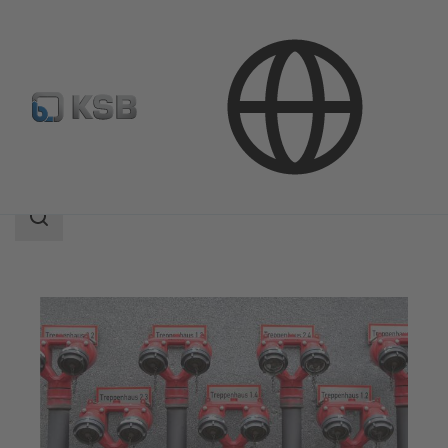
Aplicaciones
Edificacion
Protección contra incendios
Área
de
búsqueda
Área
de
búsqueda