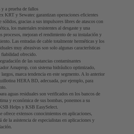
y a prueba de fallos
rex KRT y Sewatec garantizan operaciones eficientes
e sólidos, gracias a sus impulsores libres de atascos con
tica, los materiales resistentes al desgaste y una
s procesos, mejoran el rendimiento de su instalación y
iento. Las entradas de cable totalmente herméticas y los
iduales muy abrasivas son solo algunas características
fiabilidad ofrecido.
egradación de las sustancias contaminantes
gitador Amaprop, con sistema hidráulico optimizado,
 largos, marca tendencia en este segmento. A lo anterior
 guillotina HERA BD, adecuada, por ejemplo, para
nto.
ara aguas residuales son verificados en los bancos de
óptima y económica de sus bombas, ponemos a su
es KSB Helps y KSB EasySelect.
e ofrece extensos conocimientos en aplicaciones,
de la asistencia de especialistas en aplicaciones y
lación.