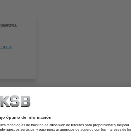
nosotros.
com.mx
24.7 MB)