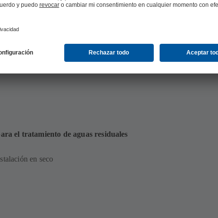
matización (93.5
ra el tratamiento de aguas residuales
stalación en seco