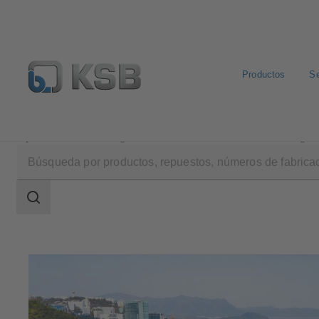
Productos
Se
Aplicaciones
Aguas residuales
Tratamiento de aguas
Área
de
búsqueda
Área
de
búsqueda