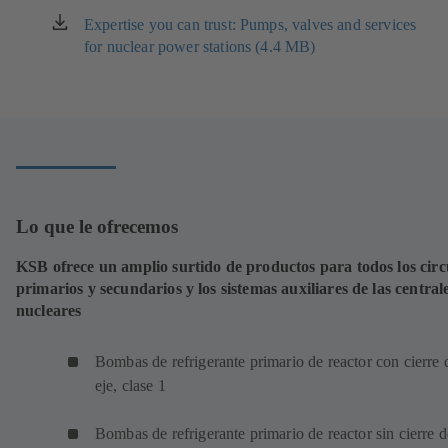
Expertise you can trust: Pumps, valves and services
(se
for nuclear power stations (4.4 MB)
abre
en
una
nueva
pestaña)
Lo que le ofrecemos
KSB ofrece un amplio surtido de productos para todos los circ
primarios y secundarios y los sistemas auxiliares de las central
nucleares
Bombas de refrigerante primario de reactor con cierre 
eje, clase 1
Bombas de refrigerante primario de reactor sin cierre d