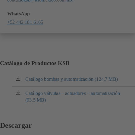
WhatsApp
+52 442 181 6165
Catálogo de Productos KSB
Catálogo bombas y automatización (124.7 MB)
(se
abre
en
Catálogo válvulas – actuadores – automatización
(se
una
(93.5 MB)
abre
nueva
en
pestaña)
una
nueva
Descargar
pestaña)