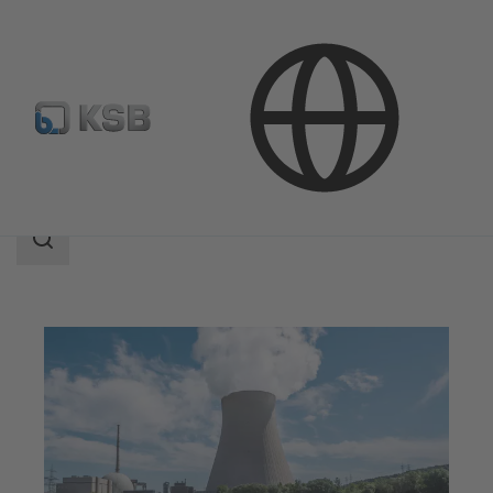
Aplicaciones
Energía
Centrales nucleares
Área
de
búsqueda
Área
de
búsqueda