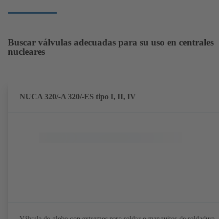
Buscar válvulas adecuadas para su uso en centrales
nucleares
NUCA 320/-A 320/-ES tipo I, II, IV
Válvula de globo con extremos para soldar o manguitos de soldadura