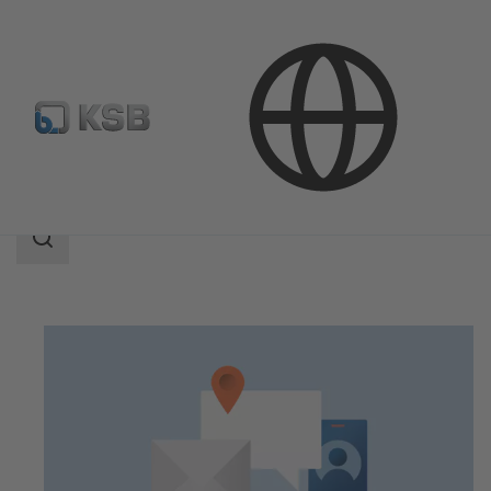
Empresa
Compliance
Área
de
búsqueda
Área
de
búsqueda