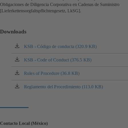
Obligaciones de Diligencia Corporativa en Cadenas de Suministro
[Lieferkettensorgfaltspflichtengesetz, LkSG].
Downloads
KSB - Código de conducta (320.9 KB)
(se
abre
en
KSB - Code of Conduct (376.5 KB)
(se
una
abre
nueva
en
Rules of Procedure (36.8 KB)
(se
pestaña)
una
abre
nueva
en
Reglamento del Procedimiento (113.0 KB)
(se
pestaña)
una
abre
nueva
en
pestaña)
una
nueva
pestaña)
Contacto Local (México)