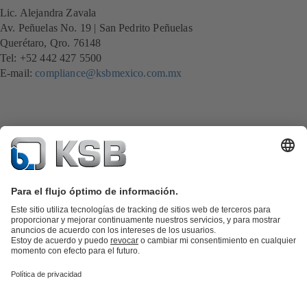
Lic. Alejandra Zavala
Av. Peñuelas No. 19 | San Pedrito Peñuelas
Querétaro, Qro. 76148
Tel: +52 442 427 5500
E-mail:
compliance@ksbmexico.com.mx
Catálogo de productos
Repuestos KSB
SupremeServ
KSB SupremeServ: Premium service for pumps and
valves
Herramientas