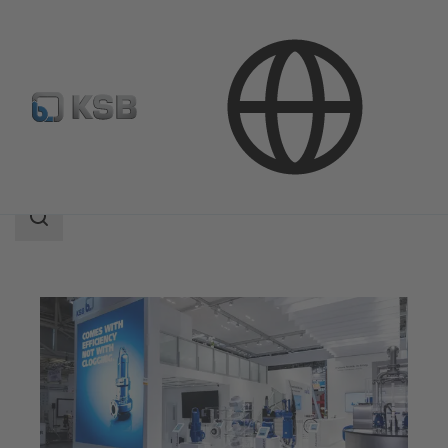
Empresa
Eventos
Área
de
búsqueda
Área
de
búsqueda