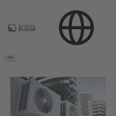
Aplicaciones
Edificacion
Calefacción y refrigeración
Área
de
búsqueda
Área
de
búsqueda