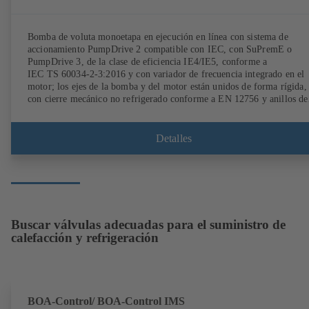
Bomba de voluta monoetapa en ejecución en línea con sistema de
accionamiento PumpDrive 2 compatible con IEC, con SuPremE o
PumpDrive 3, de la clase de eficiencia IE4/IE5, conforme a
IEC TS 60034-2-3:2016 y con variador de frecuencia integrado en el
motor; los ejes de la bomba y del motor están unidos de forma rígida,
con cierre mecánico no refrigerado conforme a EN 12756 y anillos de
desgaste intercambiables. Linterna de accionamiento de fundición gris
Los puntos de montaje son conformes a IEC 60072; las dimensiones d
la superficie envolvente son conformes a DIN V 42673 (07-2011).
Detalles
Disponibles en versión ATEX. Muy adelantada a las exigencias de
eficiencia de la directiva ErP.
Buscar válvulas adecuadas para el suministro de
calefacción y refrigeración
BOA-Control/ BOA‑Control IMS