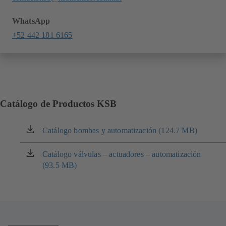
WhatsApp
+52 442 181 6165
Catálogo de Productos KSB
Catálogo bombas y automatización (124.7 MB)
(se
abre
en
Catálogo válvulas – actuadores – automatización
(se
una
(93.5 MB)
abre
nueva
en
pestaña)
una
nueva
pestaña)