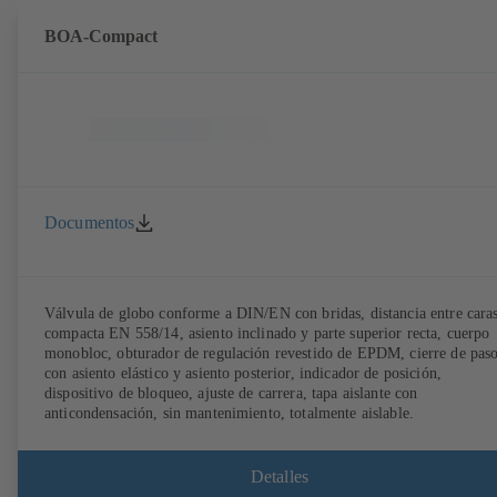
móvil de la dirección de flujo, del caudal volumétrico y de la
temperatura mediante el ordenador de medición BOATRONIC 100
BOA-Compact
(batería).
Documentos
Válvula de globo conforme a DIN/EN con bridas, distancia entre cara
compacta EN 558/14, asiento inclinado y parte superior recta, cuerpo
monobloc, obturador de regulación revestido de EPDM, cierre de pas
con asiento elástico y asiento posterior, indicador de posición,
dispositivo de bloqueo, ajuste de carrera, tapa aislante con
anticondensación, sin mantenimiento, totalmente aislable.
Detalles