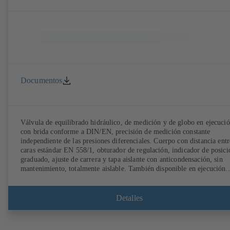
Documentos
Válvula de equilibrado hidráulico, de medición y de globo en ejecuci
con brida conforme a DIN/EN, precisión de medición constante
independiente de las presiones diferenciales. Cuerpo con distancia entr
caras estándar EN 558/1, obturador de regulación, indicador de posici
graduado, ajuste de carrera y tapa aislante con anticondensación, sin
mantenimiento, totalmente aislable. También disponible en ejecución
para agua potable con certificación DVGW y revestimiento sintético
electrostático (EKB). Con sistema de sensores de ultrasonidos, sin
contacto con el fluido. Monitorización estacionaria con BOATRONIC
Detalles
100 MOD (24V CA/CC, Modbus) de la dirección de flujo, del flujo
volumétrico, de la temperatura y registro opcional de la temperatura de
avance y de retorno, de la potencia y de la cantidad de calor. Medició