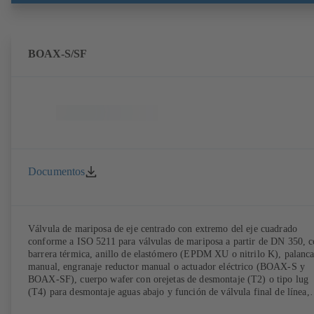
BOAX-S/SF
Documentos
Válvula de mariposa de eje centrado con extremo del eje cuadrado
conforme a ISO 5211 para válvulas de mariposa a partir de DN 350, 
barrera térmica, anillo de elastómero (EPDM XU o nitrilo K), palanc
manual, engranaje reductor manual o actuador eléctrico (BOAX-S y
BOAX-SF), cuerpo wafer con orejetas de desmontaje (T2) o tipo lug
(T4) para desmontaje aguas abajo y función de válvula final de línea,
mariposa de acero inoxidable 1.4308, conexiones según EN.