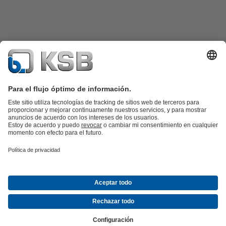
Catálogo de productos
Repuestos KSB
SupremeServ
KSB SupremeServ: Premium service for pumps and
valves
Herramientas
Aguas residuales
Agua
Industria
Edificacion
Energía
Empresa
Eventos
Prensa
Empleo
Redes sociales
Contacto
© KSB de México S.A. de C.V.
Protección de datos
Aviso legal
Información de la