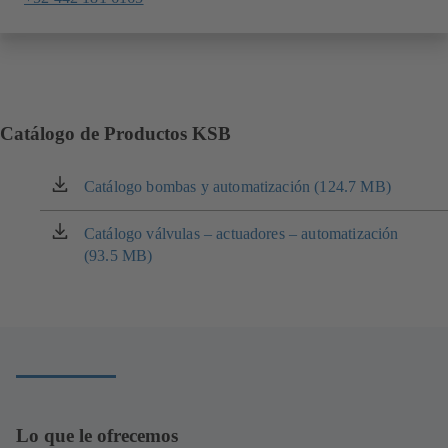
Catálogo de Productos KSB
Catálogo bombas y automatización (124.7 MB)
(se
abre
en
Catálogo válvulas – actuadores – automatización
(se
una
(93.5 MB)
abre
nueva
en
pestaña)
una
nueva
pestaña)
Lo que le ofrecemos