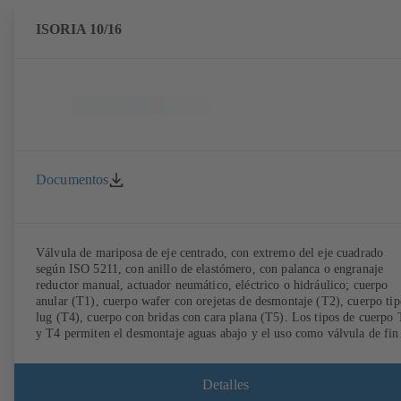
ISORIA 10/16
Documentos
Válvula de mariposa de eje centrado, con extremo del eje cuadrado
según ISO 5211, con anillo de elastómero, con palanca o engranaje
reductor manual, actuador neumático, eléctrico o hidráulico; cuerpo
anular (T1), cuerpo wafer con orejetas de desmontaje (T2), cuerpo tip
lug (T4), cuerpo con bridas con cara plana (T5). Los tipos de cuerpo
y T4 permiten el desmontaje aguas abajo y el uso como válvula de fin
de línea con una contrabrida. Conexiones según EN, ASME, JIS.
Detalles