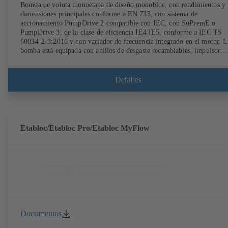
Bomba de voluta monoetapa de diseño monobloc, con rendimientos y
dimensiones principales conforme a EN 733, con sistema de
accionamiento PumpDrive 2 compatible con IEC, con SuPremE o
PumpDrive 3, de la clase de eficiencia IE4 IE5, conforme a IEC TS
60034-2-3:2016 y con variador de frecuencia integrado en el motor. L
bomba está equipada con anillos de desgaste recambiables, impulsor
radial cerrado con álabes curvados, cierres mecánicos simples o dobles
según EN 12756, eje con casquillo protector intercambiable en la zon
del cierre de eje. El diseño «back pull-out» permite un desmontaje del
Detalles
acoplamiento, de los soportes de cojinetes y del impulsor sin tener que
separar la carcasa de la bomba de las tuberías. Los puntos de montaje
son conformes a IEC 60072; las dimensiones de la superficie envolven
son conformes a DIN V 42673 (07-2011). Disponible en versión ATE
Muy adelantada a las exigencias de eficiencia de la directiva ErP.
Etabloc/Etabloc Pro/Etabloc MyFlow
Documentos