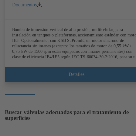
Documentos
Bomba de inmersión vertical de alta presión, multicelular, para
instalación en tanques o plataformas, accionamiento estándar con mot
IE3. Opcionalmente, con KSB SuPremE, un motor síncrono de
reluctancia sin imanes (excepto: los tamaños de motor de 0,55 kW /
0,75 kW de 1500 rpm están equipados con imanes permanentes) con
clase de eficiencia IE4/IE5 según IEC TS 60034-30-2:2016, para su u
con sistema de regulación de velocidad de los modelos PumpDrive 2 
PumpDrive 2 Eco de KSB sin sensores de posición del rotor.
Detalles
Buscar válvulas adecuadas para el tratamiento de
superficies