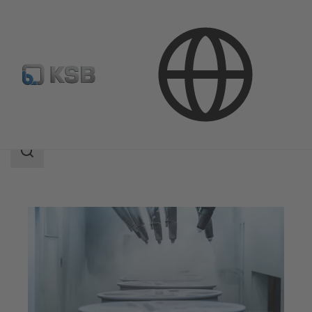
Aplicaciones
Industria
Tratamiento de superficies
Área
de
búsqueda
Área
de
búsqueda