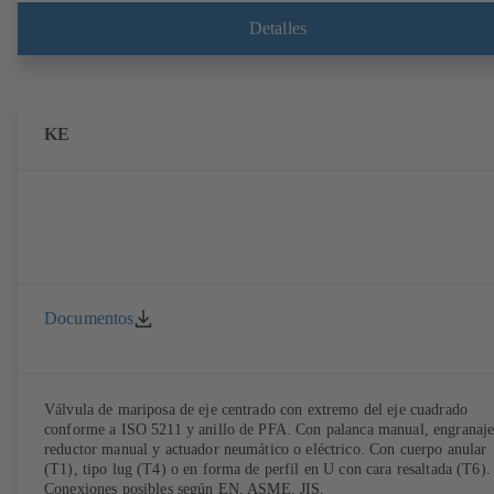
Detalles
KE
Documentos
Válvula de mariposa de eje centrado con extremo del eje cuadrado
conforme a ISO 5211 y anillo de PFA. Con palanca manual, engranaj
reductor manual y actuador neumático o eléctrico. Con cuerpo anular
(T1), tipo lug (T4) o en forma de perfil en U con cara resaltada (T6).
Conexiones posibles según EN, ASME, JIS.