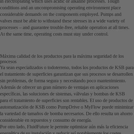
in electroplating which uses acidic or alkaline processes. Tough
conditions and an uncompromising operating environment place
considerable demands on the components employed. Pumps and
valves must be able to withstand these stresses in a wide variety of
processes – and guarantee trouble-free, reliable operation at all times.
At the same time, operating costs must stay under control.
Máxima calidad de los productos para la máxima seguridad de los
procesos
Ya sean especializados o todoterreno, todos los productos de KSB para
el tratamiento de superficies garantizan que sus procesos se desarrollen
sin problemas, de forma segura y necesitando poco mantenimiento.
Además de ofrecer un gran número de ventajas en aplicaciones
específicas, las soluciones de sistemas, válvulas y bombas de KSB
para el tratamiento de superficies son rentables. El uso de productos de
automatización de KSB como PumpDrive o MyFlow puede minimizar
la variedad de tamaños de bomba necesarios. De ello resulta un ahorro
considerable en repuestos y consumo de energía.
Por otro lado, FluidFuture le permite optimizar aún más la eficiencia
energética de su instalación y reducir así notablemente los costes