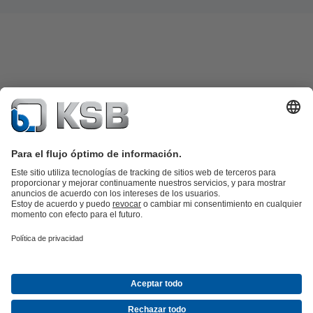
Catálogo de productos
Repuestos KSB
SupremeServ
KSB SupremeServ: Premium service for pumps and
valves
Herramientas
Aguas residuales
Agua
Industria
Edificacion
Energía
Empresa
Eventos
Prensa
Empleo
Redes sociales