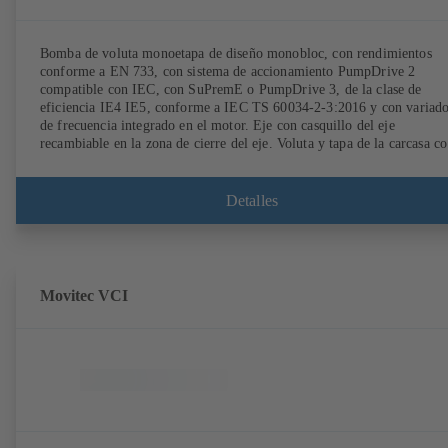
Bomba de voluta monoetapa de diseño monobloc, con rendimientos
conforme a EN 733, con sistema de accionamiento PumpDrive 2
compatible con IEC, con SuPremE o PumpDrive 3, de la clase de
eficiencia IE4 IE5, conforme a IEC TS 60034-2-3:2016 y con variad
de frecuencia integrado en el motor. Eje con casquillo del eje
recambiable en la zona de cierre del eje. Voluta y tapa de la carcasa c
anillos de desgaste recambiables. Voluta con los pies de la bomba
soldados en las ejecuciones B, C y S. Los puntos de montaje son
conformes a IEC 60072; las dimensiones de la superficie envolvente s
Detalles
conformes a DIN V 42673 (07-2011). Disponible en versión ATEX.
Muy adelantada a las exigencias de eficiencia de la directiva ErP.
Movitec VCI