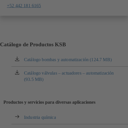
+52 442 181 6165
Catálogo de Productos KSB
Catálogo bombas y automatización (124.7 MB)
(se
abre
en
Catálogo válvulas – actuadores – automatización
(se
una
(93.5 MB)
abre
nueva
en
pestaña)
una
nueva
Productos y servicios para diversas aplicaciones
pestaña)
Industria química