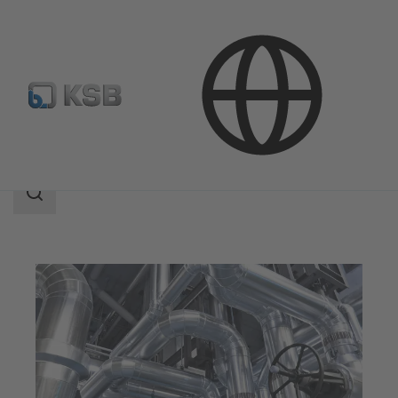
Aplicaciones
Industria
Área
de
búsqueda
Área
de
búsqueda