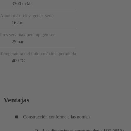
3300 m3/h
Altura máx. elev. gener. serie
162 m
Pres.serv.máx.per.imp.gen.ser.
25 bar
Temperatura del fluido máxima permitida
400 °C
Ventajas
Construcción conforme a las normas
Las dimensiones corresponden a ISO 2858 y