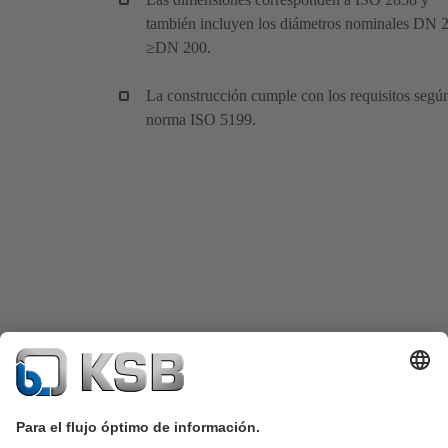
también incluyen los diámetros nominales DN 
≥DN 200.
La construcción cumple con los requisitos según
norma ISO 5199.