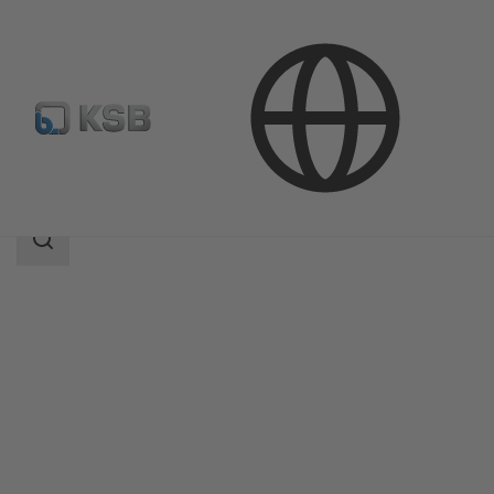
Productos
Catálogo de productos
MegaCPK
Área
de
búsqueda
Área
de
búsqueda