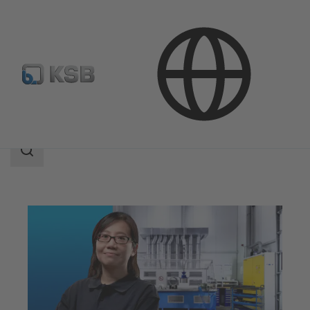
Servicios
Servicio puesta a punto
Reparación
Área
de
búsqueda
Área
de
búsqueda