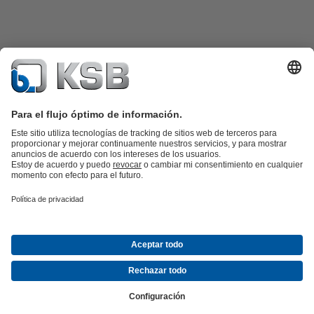
Catálogo de productos
Repuestos KSB
SupremeServ
KSB SupremeServ: Premium service for pumps and
valves
Herramientas
Aguas residuales
Agua
Industria
Edificacion
Energía
Empresa
Eventos
Prensa
Empleo
Redes sociales
Contacto
© KSB de México S.A. de C.V.
Protección de datos
Aviso legal
Información de la