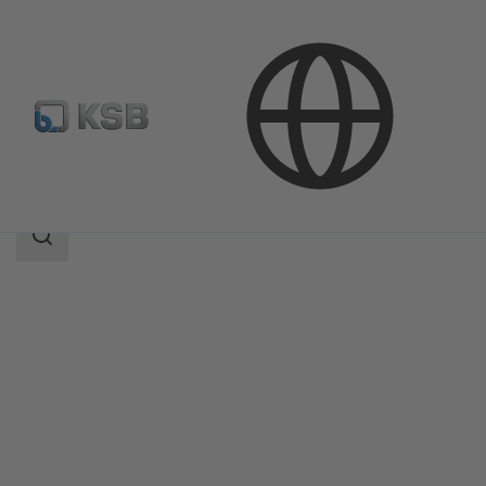
Productos
Catálogo de productos
ILNC
Área
de
búsqueda
Área
de
búsqueda