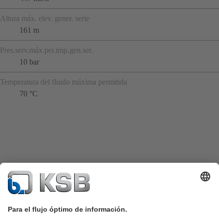
Altura máx. elev. gener. serie
161 m
Pres.serv.máx.per.imp.gen.ser.
10 bar
Temperatura del fluido máxima permitida
70 °C