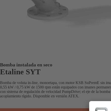
Bomba instalada en seco
Etaline SYT
Bomba de voluta in-line, monoetapa, con motor KSB SuPremE sin iman
0,55 kW / 0,75 kW de 1500 rpm están equipados con imanes permanentes
con sistema de regulación de velocidad PumpDrive; el eje de la bomba
acoplamiento rígido. Disponible en versión ATEX.