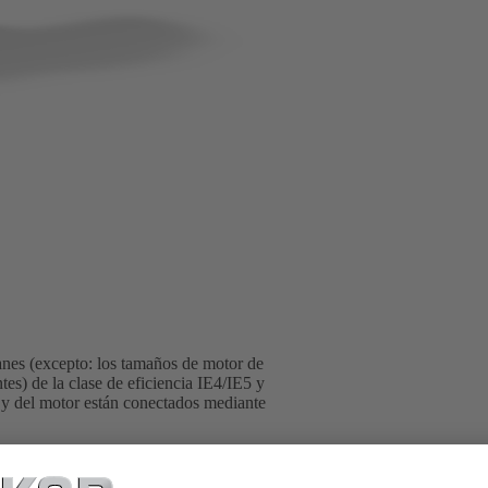
es (excepto: los tamaños de motor de
) de la clase de eficiencia IE4/IE5 y
 y del motor están conectados mediante