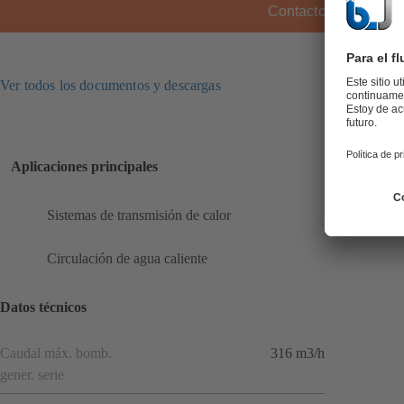
Contacto KSB
Ver todos los documentos y descargas
Aplicaciones principales
Sistemas de transmisión de calor
Circulación de agua caliente
Datos técnicos
Caudal máx. bomb.
316 m3/h
gener. serie