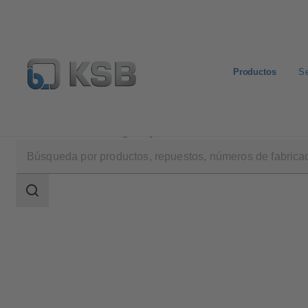
Productos
Se
Productos
Catálogo de productos
Etaline SYT
Área
de
búsqueda
Área
de
búsqueda