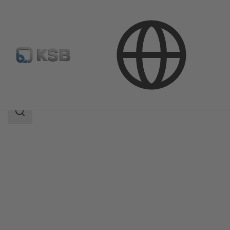
Productos
Catálogo de productos
Sensor de fugas KSB
Área
de
búsqueda
Área
de
búsqueda