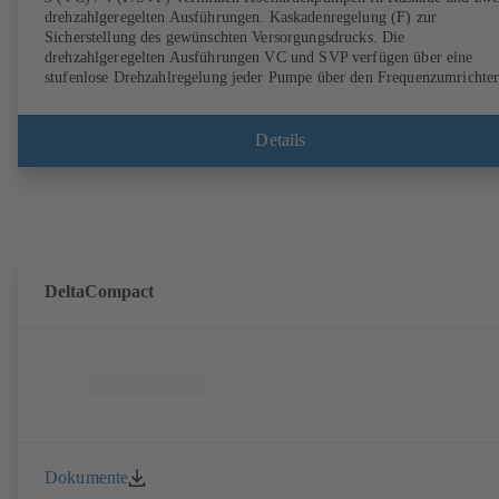
drehzahlgeregelten Ausführungen. Kaskadenregelung (F) zur
Sicherstellung des gewünschten Versorgungsdrucks. Die
drehzahlgeregelten Ausführungen VC und SVP verfügen über eine
stufenlose Drehzahlregelung jeder Pumpe über den Frequenzumrichte
im Schaltschrank (VC) oder über das Drehzahlregelsystem PumpDriv
und KSB SuPremE-Motor (SVP) zur vollelektronischen Regelung des
erforderlichen Versorgungsdrucks. Automatisiert mit KSB
Details
BoosterCommand Pro.
DeltaCompact
Dokumente