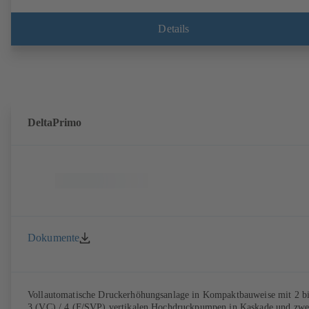
im Schaltschrank (VC) oder über das Drehzahlregelsystem PumpDriv
und KSB SuPremE-Motor (SVP) zur vollelektronischen Regelung des
erforderlichen Versorgungsdrucks. Automatisiert mit KSB
Details
BoosterCommand Pro Plus
DeltaPrimo
Dokumente
Vollautomatische Druckerhöhungsanlage in Kompaktbauweise mit 2 bi
3 (VC) / 4 (F/SVP) vertikalen Hochdruckpumpen in Kaskade und zwe