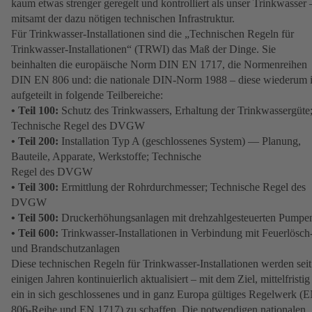
kaum etwas strenger geregelt und kontrolliert als unser Trinkwasser 
mitsamt der dazu nötigen technischen Infrastruktur.
Für Trinkwasser-Installationen sind die „Technischen Regeln für
Trinkwasser-Installationen“ (TRWI) das Maß der Dinge. Sie
beinhalten die europäische Norm DIN EN 1717, die Normenreihen
DIN EN 806 und: die nationale DIN-Norm 1988 – diese wiederum i
aufgeteilt in folgende Teilbereiche:
• Teil 100:
Schutz des Trinkwassers, Erhaltung der Trinkwassergüte
Technische Regel des DVGW
• Teil 200:
Installation Typ A (geschlossenes System) — Planung,
Bauteile, Apparate, Werkstoffe; Technische
Regel des DVGW
• Teil 300:
Ermittlung der Rohrdurchmesser; Technische Regel des
DVGW
• Teil 500:
Druckerhöhungsanlagen mit drehzahlgesteuerten Pumpe
• Teil 600:
Trinkwasser-Installationen in Verbindung mit Feuerlösch
und Brandschutzanlagen
Diese technischen Regeln für Trinkwasser-Installationen werden seit
einigen Jahren kontinuierlich aktualisiert – mit dem Ziel, mittelfristig
ein in sich geschlossenes und in ganz Europa gültiges Regelwerk (
806-Reihe und EN 1717) zu schaffen. Die notwendigen nationalen