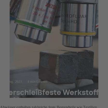
3. Aug. 2023
4 min Lesezeit
Verschleißfeste Werkstoffe
in Abwasserpumpen
Abwässer enthalten zahlreiche feste Bestandteile wie Textilien,