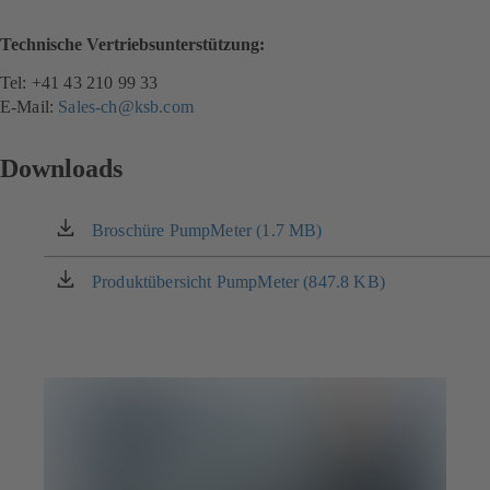
Technische Vertriebsunterstützung:
Tel: +41 43 210 99 33
E-Mail:
Sales-ch@ksb.com
Downloads
Broschüre PumpMeter (1.7 MB)
(öffnet
in
einem
Produktübersicht PumpMeter (847.8 KB)
(öffnet
neuen
in
Tab)
einem
neuen
Tab)