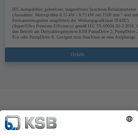
IEC-kompatibler, geberloser, magnetfreier Synchron-Reluktanzmotor
(Ausnahme: Motorgrößen 0,55 kW / 0,75 kW mit 1500 min⁻¹ sind mi
Permanentmagneten ausgeführt) der Wirkungsgradklasse IE4/IE5
(Super/Ultra Premium Efficiency) gemäß IEC TS 60034-30-2:2016, f
den Betrieb am Drehzahlregelsystem KSB PumpDrive 2, PumpDrive 
Eco oder PumpDrive R. Geeignet zum Anschluss an eine dreiphasige
Energieversorgung 380-480 V (über PumpDrive). Die
Befestigungspunkte entsprechen der IEC 60072, wodurch ein IEC-
Normmotor-kompatibler Einsatz und die volle Austauschbarkeit mit
Details
IE2- oder IE3-Asynchron-Normmotoren gewährleistet ist. Die Hüllm
liegen in den von der DIN V 42673 (07-2011) vorgeschlagenen Grenz
für IE2/IE3-Motoren. Die Regelung des Motors erfolgt ohne
Rotorlagegeber. Der Wirkungsgrad des Motors ist auch bei 25 % der
Nennleistung an einer quadratischen Drehmoment-Drehzahl-Kennlinie
> 95 % des Nennwirkungsgrades. Die Ausführung des Motors ist
magnetfrei, sogenannte „Seltene Erden“ werden bei der Fertigung nic
verwendet. Die Antriebsfertigung ist daher nachhaltig und
umweltschonend.