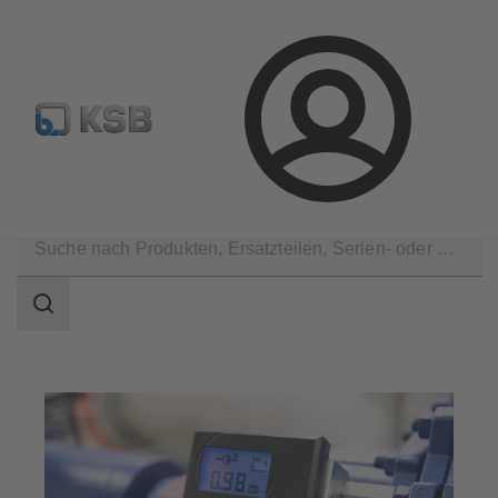
Pumpen & Armaturen finden
Produkt konfigurieren
E
Login
Anwendungen
Suchbereich
Suchbereich