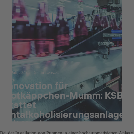
23. Juli 2025
5 min Lesezeit
Innovation für
Rotkäppchen-Mumm: KSB
stattet
Entalkoholisierungsanlage
mit Hygienepumpen aus
Bei der Installation von Pumpen in einer hochautomatisierten Anlage