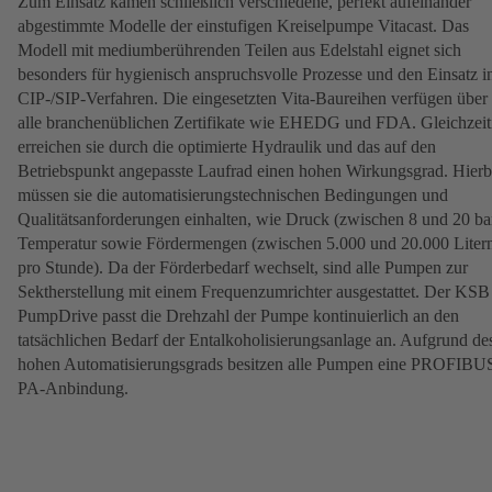
Zum Einsatz kamen schließlich verschiedene, perfekt aufeinander
abgestimmte Modelle der einstufigen Kreiselpumpe Vitacast. Das
Modell mit mediumberührenden Teilen aus Edelstahl eignet sich
besonders für hygienisch anspruchsvolle Prozesse und den Einsatz i
CIP-/SIP-Verfahren. Die eingesetzten Vita-Baureihen verfügen über
alle branchenüblichen Zertifikate wie EHEDG und FDA. Gleichzeit
erreichen sie durch die optimierte Hydraulik und das auf den
Betriebspunkt angepasste Laufrad einen hohen Wirkungsgrad. Hierb
müssen sie die automatisierungstechnischen Bedingungen und
Qualitätsanforderungen einhalten, wie Druck (zwischen 8 und 20 bar
Temperatur sowie Fördermengen (zwischen 5.000 und 20.000 Liter
pro Stunde). Da der Förderbedarf wechselt, sind alle Pumpen zur
Sektherstellung mit einem Frequenzumrichter ausgestattet. Der KSB
PumpDrive passt die Drehzahl der Pumpe kontinuierlich an den
tatsächlichen Bedarf der Entalkoholisierungsanlage an. Aufgrund de
hohen Automatisierungsgrads besitzen alle Pumpen eine PROFIBU
PA-Anbindung.