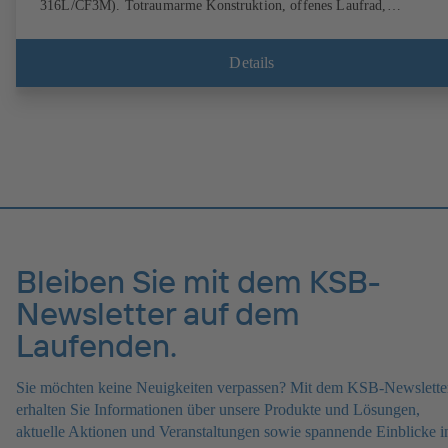
316L/CF3M). Totraumarme Konstruktion, offenes Laufrad,
elektropolierte Oberfläche, mit hervorragendem Wirkungsgrad.
Hygienische Konstruktion für rückstandslose Reinigung (CIP/SIP-fähi
Alle Werkstoffe sind FDA-konform und entsprechen der EN 1935/200
Details
ATEX-Ausführung erhältlich.
Bleiben Sie mit dem KSB-
Newsletter auf dem
Laufenden.
Sie möchten keine Neuigkeiten verpassen? Mit dem KSB-Newslette
erhalten Sie Informationen über unsere Produkte und Lösungen,
aktuelle Aktionen und Veranstaltungen sowie spannende Einblicke i