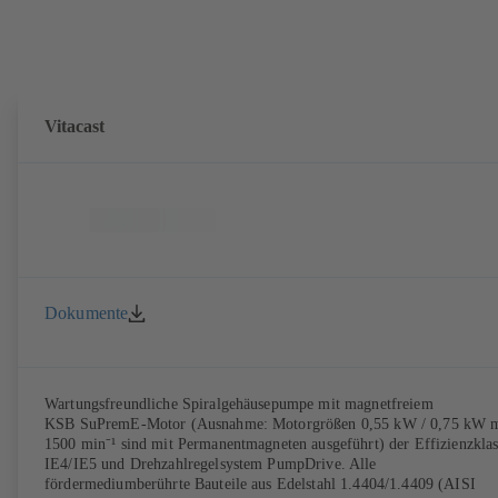
Vitacast
Dokumente
Wartungsfreundliche Spiralgehäusepumpe mit magnetfreiem
KSB SuPremE-Motor (Ausnahme: Motorgrößen 0,55 kW / 0,75 kW m
1500 min⁻¹ sind mit Permanentmagneten ausgeführt) der Effizienzklas
IE4/IE5 und Drehzahlregelsystem PumpDrive. Alle
fördermediumberührte Bauteile aus Edelstahl 1.4404/1.4409 (AISI