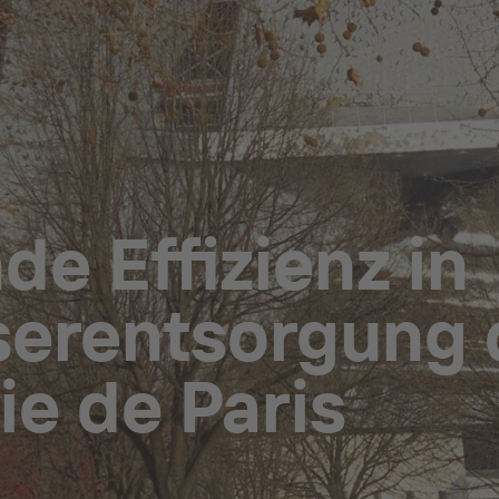
e Effizienz in
erentsorgung 
e de Paris