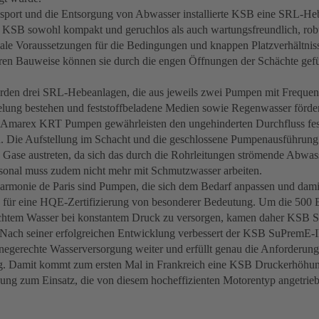
sport und die Entsorgung von Abwasser installierte KSB eine SRL-H
KSB sowohl kompakt und geruchlos als auch wartungsfreundlich, robus
deale Voraussetzungen für die Bedingungen und knappen Platzverhältni
ren Bauweise können sie durch die engen Öffnungen der Schächte gefü
wurden drei SRL-Hebeanlagen, die aus jeweils zwei Pumpen mit Frequen
lung bestehen und feststoffbeladene Medien sowie Regenwasser förde
 Amarex KRT Pumpen gewährleisten den ungehinderten Durchfluss fest
n. Die Aufstellung im Schacht und die geschlossene Pumpenausführung 
Gase austreten, da sich das durch die Rohrleitungen strömende Abwass
onal muss zudem nicht mehr mit Schmutzwasser arbeiten.
harmonie de Paris sind Pumpen, die sich dem Bedarf anpassen und dam
 für eine HQE-Zertifizierung von besonderer Bedeutung. Um die 500 
chtem Wasser bei konstantem Druck zu versorgen, kamen daher KSB
 Nach seiner erfolgreichen Entwicklung verbessert der KSB SuPremE-
enegerechte Wasserversorgung weiter und erfüllt genau die Anforderu
ng. Damit kommt zum ersten Mal in Frankreich eine KSB Druckerhöhung
g zum Einsatz, die von diesem hocheffizienten Motorentyp angetrieb