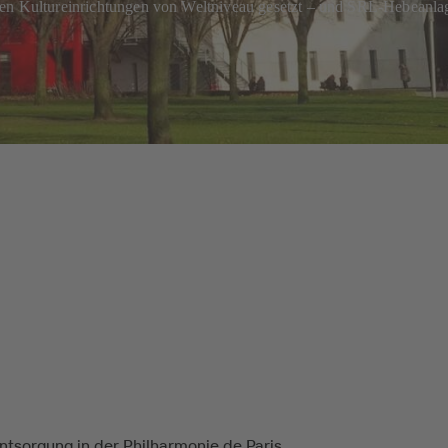
 den Kultureinrichtungen von Weltniveau gesetzt – und SRL-Hebeanl
tsorgung in der Philharmonie de Paris