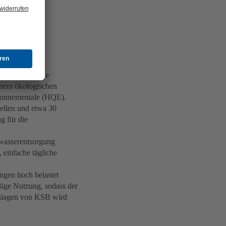
ngen
rse ökologische
inem ökologischen
ironnementale (HQE).
ellen und etwa 30
g für die
wasserentsorgung
 einfache tägliche
ngen hoch belastet
ige Nutzung, sodass der
anlagen von KSB wird