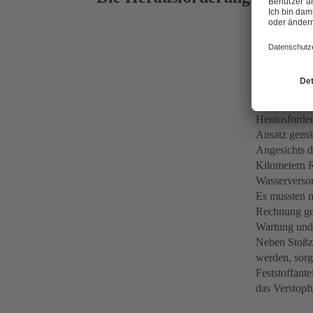
Wasserver
Bei der Plan
Herausforder
Ansatz gemäß
Angesichts 
Kilometern R
Wasserversor
Es mussten 
Rechnung get
Wartung und 
Neben Stoßze
werden, sorg
Feststoffant
das Verstopfu