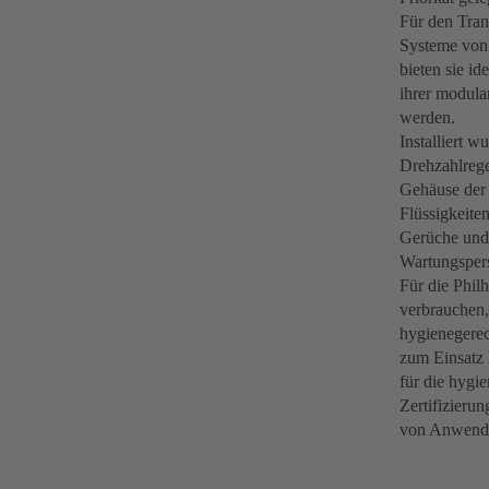
Für den Tran
Systeme von 
bieten sie i
ihrer modula
werden.
Installiert 
Drehzahlrege
Gehäuse der
Flüssigkeite
Gerüche und 
Wartungspers
Für die Phil
verbrauchen,
hygienegere
zum Einsatz
für die hygi
Zertifizieru
von Anwendun