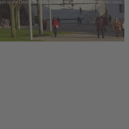
agen sowie Druckerhöhungsanlagen von KSB leisten hierbei einen