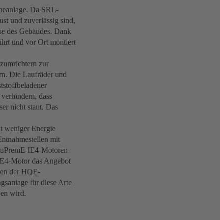
ebeanlage. Da SRL-
t und zuverlässig sind,
sse des Gebäudes. Dank
hrt und vor Ort montiert
zumrichtern zur
rn. Die Laufräder und
stoffbeladener
verhindern, dass
er nicht staut. Das
it weniger Energie
Entnahmestellen mit
 SuPremE-IE4-Motoren
IE4-Motor das Angebot
ngen der HQE-
sanlage für diese Arte
en wird.