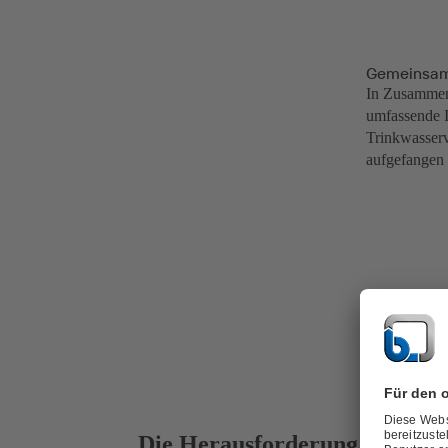
Gemeinsam
In Zusammena
umfassende I
Trinkwasser
aufgefangen
Die Herausforderung