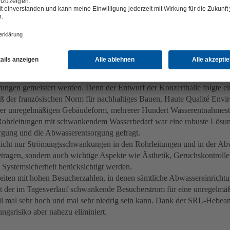
sorgung und Abwasserentsorgung unter besonderen Bedingu
ung für die Wasserversorgung und den Abwassertransport mussten dive
ungen gemeistert werden. Denn der Entwurf der Konzerthalle folgte e
 der französischen Norm für nachhaltiges Bauen, Haute Qualité Env
der unregelmäßigen Gebäudeform, mehrerer Hundert Wasserentnahmest
ohrleitungen mit schwankendem Wasserbedarf war eine robuste Lösun
gung und die Abwasserentsorgung gefragt.
nicht nur Strömungsschwankungen in den Rohrleitungen und in der Ab
ragen, sondern auch wichtige Aspekte wie Ästhetik, Geruchskontrolle,
Systemsicherheit berücksichtigt werden.
iten mit hohen Besucherzahlen, in denen sämtliche Abwassereinrichtu
t der im Tagesverlauf schwankende Besucherstrom für eine unregelmäß
eil mal sehr hoch und mal sehr niedrig sein kann. Dank der SRL-Hebe
ngsrisiko aber nahezu eliminiert.