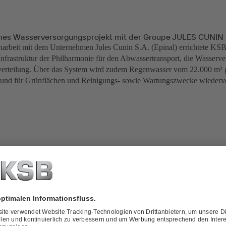
es Wasserversorgungsprojekt mit der Groupe JULES CUNIN
rbeit mit dem Unternehmen Jules Cunin S.A. (Epinal) errichtete KSB
nfrastruktur der Philharmonie für den Abwassertransport, die Wasserv
verteilung. Über das System wird zudem Regenwasser vom 22.000 m²
 und für Grünflächen und Reinigungs- sowie Wartungszwecke wiederve