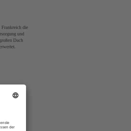
 Frankreich die
ersorgung und
 großen Dach
rwertet.