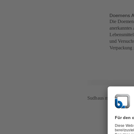
Doemens 
Die Doemens 
anerkanntes 
Lebensmittel
und Versuchs
Verpackung 
Sudhaus mit mehreren 