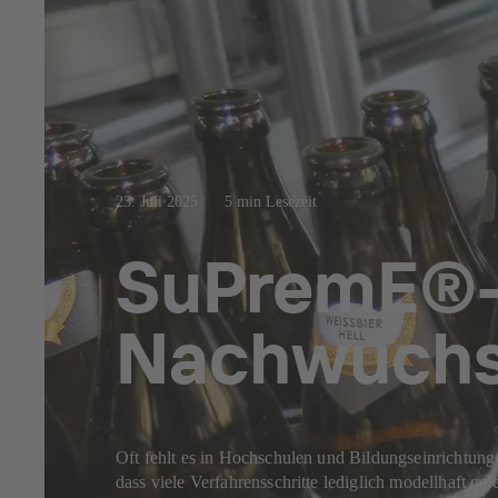
23. Juli 2025
5 min Lesezeit
SuPremE®-M
Nachwuch
Oft fehlt es in Hochschulen und Bildungseinrichtunge
dass viele Verfahrensschritte lediglich modellhaft 