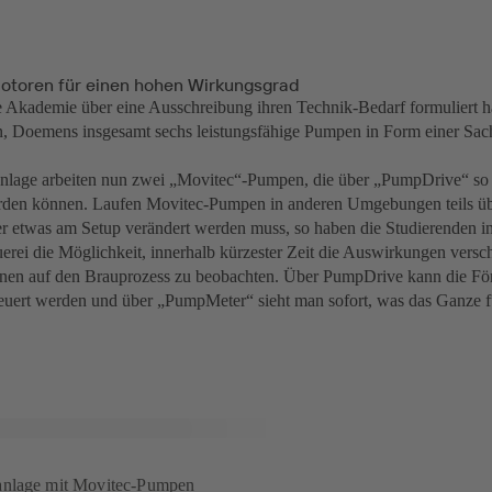
toren für einen hohen Wirkungsgrad
Akademie über eine Ausschreibung ihren Technik-Bedarf formuliert hat
, Doemens insgesamt sechs leistungsfähige Pumpen in Form einer Sac
anlage arbeiten nun zwei „Movitec“-Pumpen, die über „PumpDrive“ so 
erden können. Laufen Movitec-Pumpen in anderen Umgebungen teils üb
 etwas am Setup verändert werden muss, so haben die Studierenden i
erei die Möglichkeit, innerhalb kürzester Zeit die Auswirkungen versc
nen auf den Brauprozess zu beobachten. Über PumpDrive kann die För
teuert werden und über „PumpMeter“ sieht man sofort, was das Ganze fü
anlage mit Movitec-Pumpen