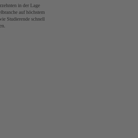
zehnten in der Lage
telbranche auf höchstem
ie Studierende schnell
en.