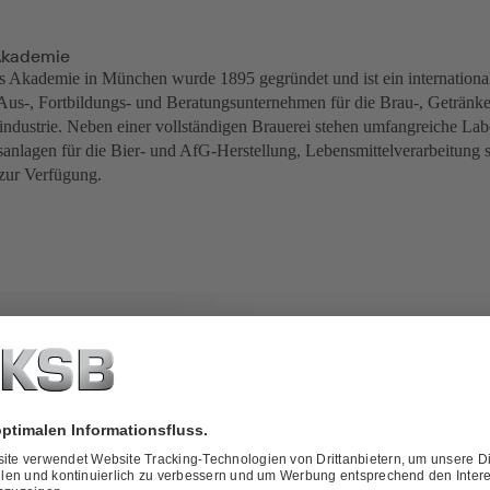
Akademie
Akademie in München wurde 1895 gegründet und ist ein international
Aus-, Fortbildungs- und Beratungsunternehmen für die Brau-, Getränk
industrie. Neben einer vollständigen Brauerei stehen umfangreiche Lab
anlagen für die Bier- und AfG-Herstellung, Lebensmittelverarbeitung 
zur Verfügung.
Vitacast Bloc-Pumpen