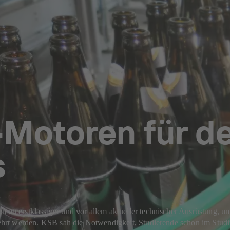
otoren für de
s
n an erstklassiger und vor allem aktueller technischer Ausrüstung, um
gelehrt werden. KSB sah die Notwendigkeit, Studierende schon im Stu