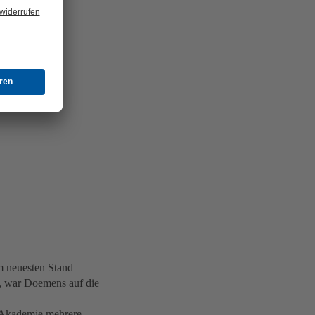
m neuesten Stand
n, war Doemens auf die
e Akademie mehrere