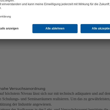
snahe Versuchsanordnung
uf höchstem Niveau lässt sich nur mit technisch adäquaten und auf de
en Schulungs- und Seminarräumen realisieren. Um das zu gewährleiste
stützung der Industrie angewiesen.
tattung des Sudhauses in der Lehr- und Versuchsbrauerei benötigte di