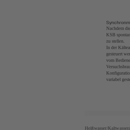
Synchronmo
Nachdem die 
KSB spontan
zu stellen.
In der Kälte
gesteuert w
vom Bediener
Versuchsbrau
Konfiguratio
variabel ges
Heißwasser/Kaltwasser