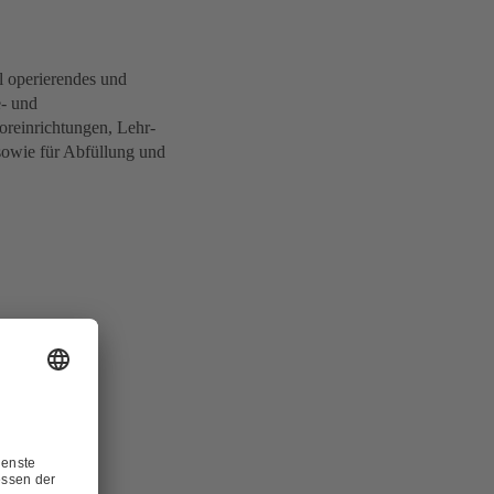
 operierendes und
e- und
oreinrichtungen, Lehr-
sowie für Abfüllung und