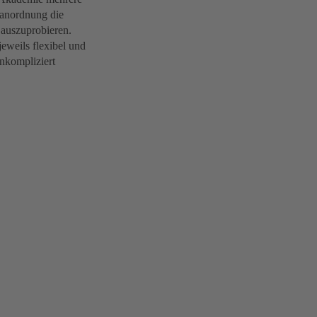
sanordnung die
 auszuprobieren.
eils flexibel und
unkompliziert