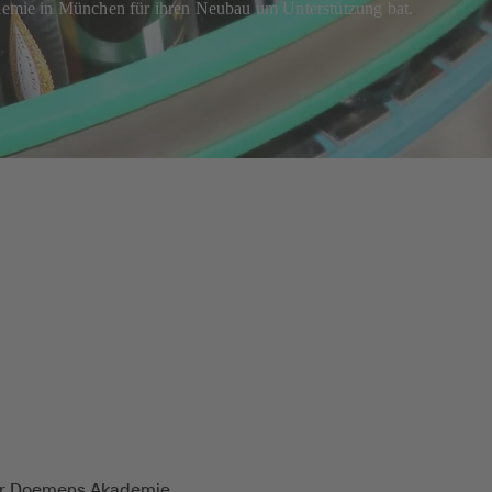
mie in München für ihren Neubau um Unterstützung bat.
r Doemens Akademie