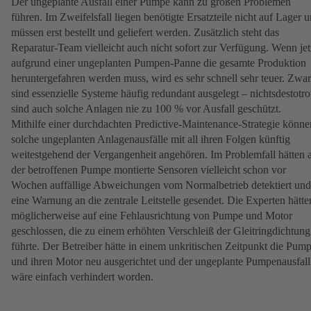
Der ungeplante Ausfall einer Pumpe kann zu großen Problemen
führen. Im Zweifelsfall liegen benötigte Ersatzteile nicht auf Lager 
müssen erst bestellt und geliefert werden. Zusätzlich steht das
Reparatur-Team vielleicht auch nicht sofort zur Verfügung. Wenn jet
aufgrund einer ungeplanten Pumpen-Panne die gesamte Produktion
heruntergefahren werden muss, wird es sehr schnell sehr teuer. Zwar
sind essenzielle Systeme häufig redundant ausgelegt – nichtsdestotro
sind auch solche Anlagen nie zu 100 % vor Ausfall geschützt.
Mithilfe einer durchdachten Predictive-Maintenance-Strategie könne
solche ungeplanten Anlagenausfälle mit all ihren Folgen künftig
weitestgehend der Vergangenheit angehören. Im Problemfall hätten 
der betroffenen Pumpe montierte Sensoren vielleicht schon vor
Wochen auffällige Abweichungen vom Normalbetrieb detektiert und
eine Warnung an die zentrale Leitstelle gesendet. Die Experten hätte
möglicherweise auf eine Fehlausrichtung von Pumpe und Motor
geschlossen, die zu einem erhöhten Verschleiß der Gleitringdichtung
führte. Der Betreiber hätte in einem unkritischen Zeitpunkt die Pum
und ihren Motor neu ausgerichtet und der ungeplante Pumpenausfall
wäre einfach verhindert worden.