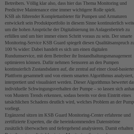
Betreibers. Völlig klar also, dass hier das Thema Monitoring und
Predictive Maintenance eine immer wichtigere Rolle spielt.
KSB als führender Komplettanbieter für Pumpen und Armaturen
entwickelt sein Produktportfolio in diesem Sinne kontinuierlich weite
um die hohen Ansprüche der Digitalisierung im Anlagenbetrieb zu
erfüllen und um hier immer einen Schritt voraus zu sein. Der smarte
Monitoring-Service KSB Guard spiegelt diesen Qualitätsanspruch z
100 % wider: Dabei handelt es sich um einen digitalen
Rundumservice, mit dem Betreiber ihr Instandhaltungsmanagement
optimieren können. Dafür nehmen Sensoren an den Pumpen
kontinuierlich Zustandsdaten auf, die zentral auf einer cloud-basierte
Plattform gesammelt und von einem smarten Algorithmus analysiert,
interpretiert und visualisiert werden. Dieser Algorithmus bewertet da
individuelle Schwingungsverhalten der Pumpe – so lassen sich anha
von Mustern Trends erkennen, sodass bereits vor dem Eintritt eines
tatsächlichen Schadens deutlich wird, welches Problem an der Pum
vorliegt.
Ergänzend sitzen im KSB Guard Monitoring-Center erfahrene und
zertifizierte Experten, die die hereinkommenden Datenströme
zusätzlich überwachen und tiefergehend analysieren. Damit erhalten