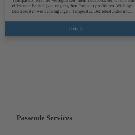
Transparenz, erhöhter Verfügbarkeit, mehr Betriebssicherheit und ein
effizienten Betrieb (von ungeregelten Pumpen) profitieren. Wichtige
Betriebsdaten wie Schwingungen, Temperatur, Betriebsstunden und
Lastzustand (von ungeregelten Pumpen) sind mit KSB Guard jederzei
und überall abrufbar. Tritt zudem eine Abweichung zum Normalbetri
auf, wird umgehend eine Benachrichtigung über das KSB Guard Web-
Details
Portal / die App versendet. Zusätzlich unterstützen die Experten des
KSB Monitoring-Centers bei der Ursachenanalyse.
Passende Services