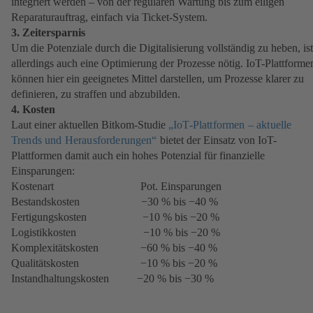
integriert werden – von der regulären Wartung bis zum eiligen
Reparaturauftrag, einfach via Ticket-System.
3. Zeitersparnis
Um die Potenziale durch die Digitalisierung vollständig zu heben, ist
allerdings auch eine Optimierung der Prozesse nötig. IoT-Plattforme
können hier ein geeignetes Mittel darstellen, um Prozesse klarer zu
definieren, zu straffen und abzubilden.
4. Kosten
Laut einer aktuellen Bitkom-Studie
„IoT-Plattformen – aktuelle
Trends und Herausforderungen“
(öffnet
bietet der Einsatz von IoT-
Plattformen damit auch ein hohes Potenzial für finanzielle
in
Einsparungen:
einem
Kostenart Pot. Einsparungen
neuen
Bestandskosten −30 % bis −40 %
Tab)
Fertigungskosten −10 % bis −20 %
Logistikkosten −10 % bis −20 %
Komplexitätskosten −60 % bis −40 %
Qualitätskosten −10 % bis −20 %
Instandhaltungskosten −20 % bis −30 %