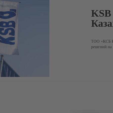
KSB 
Каза
ТОО «КСБ К
решений на