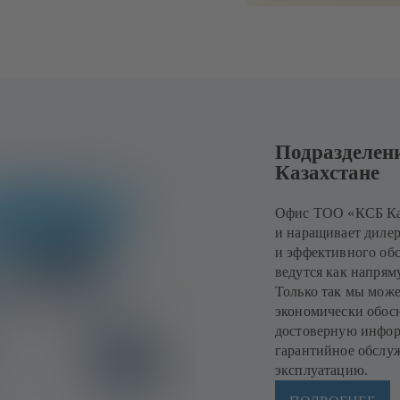
Подразделен
Казахстане
Офис ТОО «КСБ Каз
и наращивает дилер
и эффективного об
ведутся как напрям
Только так мы мож
экономически обос
достоверную информ
гарантийное обслуж
эксплуатацию.