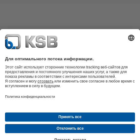
Каталог продукции
Запчасти
Технические услуги
Программное
обеспечение и ноу-хау
Техника очистки сточных вод
Гидротехника
Промышленная
техника
Инженерное обеспечение зданий
Энергетика
Компания
Новости и события
Пресс-релизы
Социальные сети
© ТОО «КСБ Казахстан»