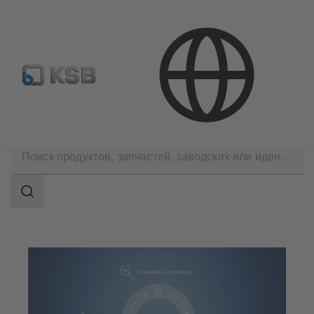
Где купить?
Электронная библиотека
Технические услуги
Область
поиска
Область
поиска