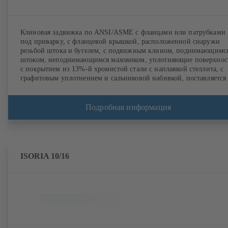
Клиновая задвижка по ANSI/ASME c фланцами или патрубками
под приварку, с фланцевой крышкой, расположенной снаружи
резьбой штока и бугелем, с подвижным клином, поднимающимс
штоком, неподнимающимся маховиком, уплотняющие поверхнос
с покрытием из 13%-й хромистой стали с наплавкой стеллита, с
графитовым уплотнением и сальниковой набивкой, поставляется
исполнении из углеродистой, низколегированной и качественно
стали.
Подробная информация
ISORIA 10/16