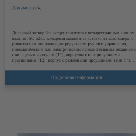
Документы
Дисковый затвор без эксцентриситета с четырехгранным концом
вала по ISO 5211, кольцевая манжетная вставка из эластомера, с
рычагом или понижающим редуктором ручного управления,
пневматическим или электрическим исполнительным механизмо
с кольцевым корпусом (Т1), корпусом с центрирующими
проушинами (Т2), корпус с резьбовыми проушинами (тип Т4),
корпус с фланцами (T5). Типы корпусов T2 и T4 делают
возможным одностороннее крепление к фланцу трубопровода и
монтаж в качестве концевой арматуры. Присоединения по
Подробная информация
стандартам EN, ASME, JIS.