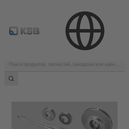
Где купить?
Электронная библиотека
Продукция
Запчасти
Область
поиска
Область
поиска