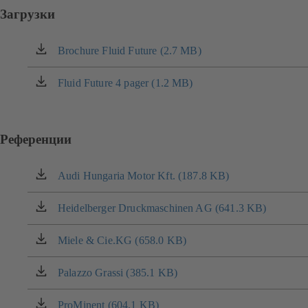
Загрузки
Brochure Fluid Future (2.7 MB)
(открывается
в
новой
Fluid Future 4 pager (1.2 MB)
(открывается
вкладке)
в
новой
вкладке)
Референции
Audi Hungaria Motor Kft. (187.8 KB)
(открывается
в
новой
Heidelberger Druckmaschinen AG (641.3 KB)
(открывается
вкладке)
в
новой
Miele & Cie.KG (658.0 KB)
(открывается
вкладке)
в
новой
Palazzo Grassi (385.1 KB)
(открывается
вкладке)
в
новой
ProMinent (604.1 KB)
(открывается