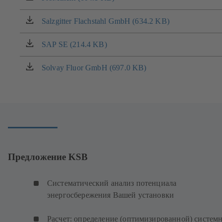
вкладке)
в
новой
Salzgitter Flachstahl GmbH (634.2 KB)
(открывается
вкладке)
в
новой
SAP SE (214.4 KB)
(открывается
вкладке)
в
новой
Solvay Fluor GmbH (697.0 KB)
(открывается
вкладке)
в
новой
вкладке)
Предложение KSB
Систематический анализ потенциала
энергосбережения Вашей установки
Расчет: определение (оптимизированной) систем