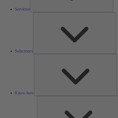
Servicios
So
Soluciones
K
h
Know-how