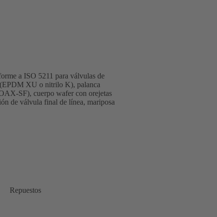
forme a ISO 5211 para válvulas de
o (EPDM XU o nitrilo K), palanca
BOAX-SF), cuerpo wafer con orejetas
ón de válvula final de línea, mariposa
Repuestos