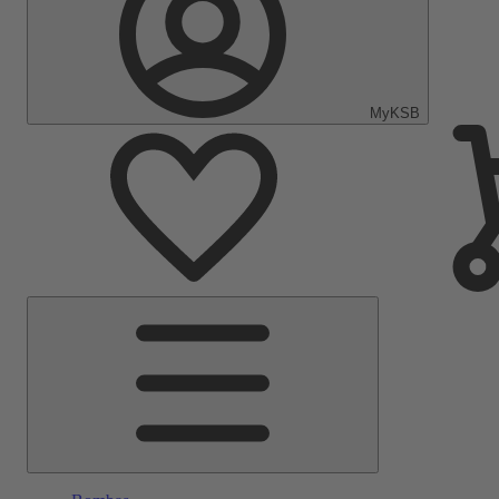
MyKSB
Menú
principal