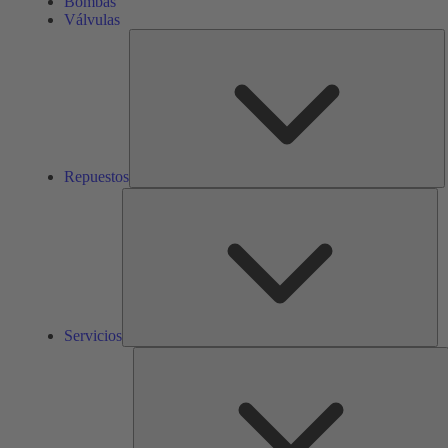
Bombas
Válvulas
R
Repuestos
Ser
Servicios
S